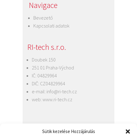
Navigace
Bevezető
Kapcsolati adatok
RI-tech s.r.o.
Doubek 150
251 01 Praha-Východ
IČ: 04829964
DIČ: CZ04829964
e-mail:
info@ri-tech.cz
web:
www.ri-tech.cz
Jiří Felgr
Sütik kezelése Hozzájárulás