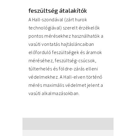
feszültség átalakítók
A Hall-szondával (zárt hurok
technológiával) szerelt érzékelők
pontos mérésekhez használhatók a
vasúti vontatás hajtásláncaiban
előforduló feszültségek és áramok
méréséhez, feszültség-csúcsok,
túlterhelés és földre-zárás elleni
védelmekhez. A Hall-elven történő
mérés maximális védelmet jelent a
vasúti alkalmazásokban.