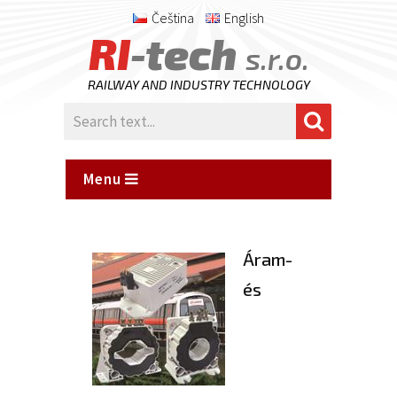
Čeština
English
RI
-tech
s.r.o.
RAILWAY AND INDUSTRY TECHNOLOGY
Menu
Áram-
és