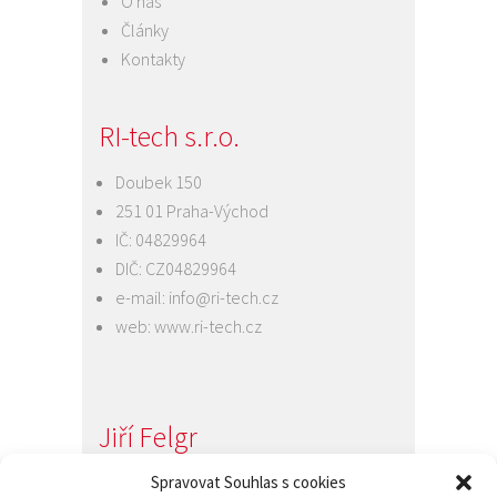
O nás
Články
Kontakty
RI-tech s.r.o.
Doubek 150
251 01 Praha-Východ
IČ: 04829964
DIČ: CZ04829964
e-mail:
info@ri-tech.cz
web:
www.ri-tech.cz
Jiří Felgr
Jednatel společnosti
Spravovat Souhlas s cookies