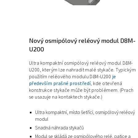
Nový osmipólový reléový modul D8M-
U200
Ultra kompaktní osmipólový reléový modul D8M-
U200, kterým lze nahradit malé stykače. Typickým
použitím reléového modulu D8M-U200
je
především prašné prostředí
, kde otevřená
konstrukce stykače může být problémem. (Prach
se usazuje na kontaktech stykače.)
Ultra kompaktní, místo šetřící, osmipólový reléový
modul
Snadná náhrada stykačů
Modul se skládá ze osmipólového relé, patice a