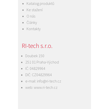
Katalog produktů
Ke stažení
O nás
Články
Kontakty
RI-tech s.r.o.
Doubek 150
251 01 Praha-Východ
IČ: 04829964
DIČ: CZ04829964
e-mail:
info@ri-tech.cz
web:
www.ri-tech.cz