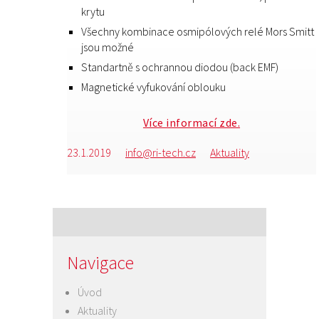
krytu
Všechny kombinace osmipólových relé Mors Smitt
jsou možné
Standartně s ochrannou diodou (back EMF)
Magnetické vyfukování oblouku
Více informací zde.
Publikováno:
23.1.2019
Autor:
info@ri-tech.cz
Rubriky:
Aktuality
Navigace
Úvod
Aktuality