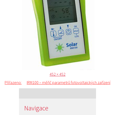
Publikováno:
Původní
452 × 452
Navigace
velikost:
Přiřazeno:
IRM100 – měřič parametrů fotovoltaických zařízení
pro
příspěvek
Navigace