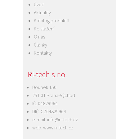
Úvod
Aktuality
Katalog produktů
Ke stažení
O nás
Články
Kontakty
RI-tech s.r.o.
Doubek 150
251 01 Praha-Východ
IČ: 04829964
DIČ: CZ04829964
e-mail:
info@ri-tech.cz
web:
www.ri-tech.cz