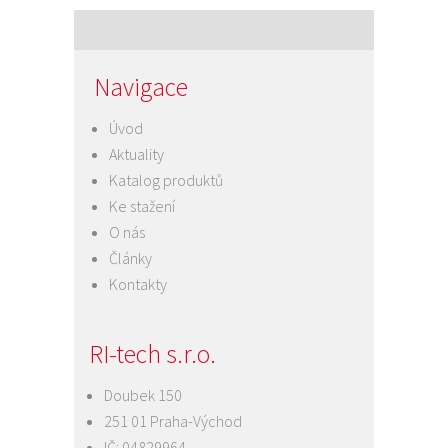
pro
příspěvek
Navigace
Úvod
Aktuality
Katalog produktů
Ke stažení
O nás
Články
Kontakty
RI-tech s.r.o.
Doubek 150
251 01 Praha-Východ
IČ: 04829964