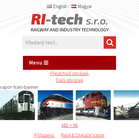
English
Magyar
RI
-tech
s.r.o.
RAILWAY AND INDUSTRY TECHNOLOGY
Menu
Předchozí obrázek
Další obrázek
vapor-train-banner
Publikováno:
Původní
480 × 96
Navigace
velikost:
Přiřazeno:
Relé & Stykače Vapor