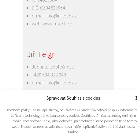
DIČ: CZ04829964
e-mail:
info@ri-tech.cz
web:
www.ri-tech.cz
Jiří Felgr
Jednatel společnosti
+420 734 313 949
e-mail:
info@ri-tech.cz
Spravovat Souhlas s cookies
Abychom poskytli co nejlepší služby, používáme k ukládání a/nebo přístupu k informací
zařízení, technologie jako jsou soubory cookies. Souhlas s těmito technologiemi nám
umožní zpracovávat údaje, jako je chování při procházení nebo jedinečná ID na tomto
webu. Nesouhlas nebo odvolání souhlasu může nepříznivě ovlivnit určité vlastnosti a
funkce.