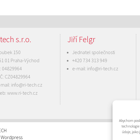
tech s.r.o.
Jiří Felgr
oubek 150
Jednatel společnosti
51 01 Praha-Východ
+420 734 313 949
Č: 04829964
e-mail:
info@ri-tech.cz
IČ: CZ04829964
-mail:
info@ri-tech.cz
eb:
www.ri-tech.cz
Abychom posky
technologie
TECH
údaje, jako
: Wordpress