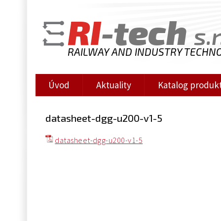
RI
-tech
s.r
RAILWAY AND INDUSTRY TECHN
Úvod
Aktuality
Katalog produk
datasheet-dgg-u200-v1-5
datasheet-dgg-u200-v1-5