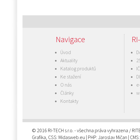
Navigace
RI-
Úvod
D
Aktuality
2
Katalog produktů
I
Ke stažení
D
O nás
e
Články
w
Kontakty
© 2016 RI-TECH s.r.o. - všechna práva vyhrazena / RI
Grafika, CSS:
Midasweb.eu
| PHP:
Jaroslav Mičan
| CMS