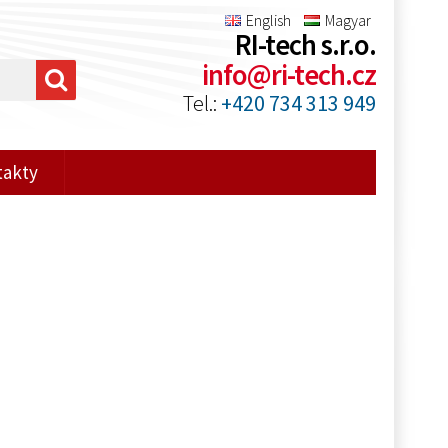
English
Magyar
RI-tech s.r.o.
info@ri-tech.cz
Tel.:
+420 734 313 949
takty