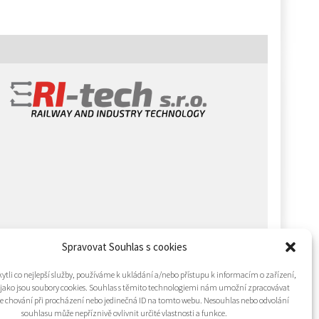
Spravovat Souhlas s cookies
tli co nejlepší služby, používáme k ukládání a/nebo přístupu k informacím o zařízení,
 jako jsou soubory cookies. Souhlas s těmito technologiemi nám umožní zpracovávat
 je chování při procházení nebo jedinečná ID na tomto webu. Nesouhlas nebo odvolání
souhlasu může nepříznivě ovlivnit určité vlastnosti a funkce.