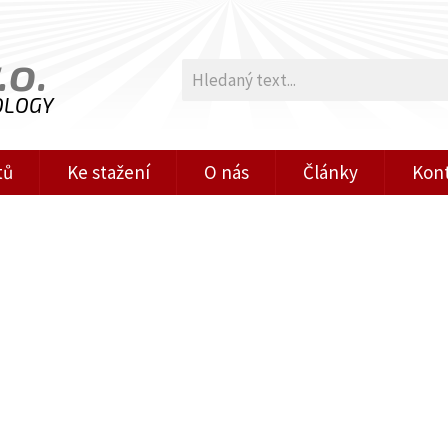
.o.
OLOGY
tů
Ke stažení
O nás
Články
Kon
Publikováno: