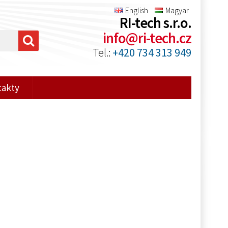
English
Magyar
RI-tech s.r.o.
info@ri-tech.cz
Tel.:
+420 734 313 949
takty