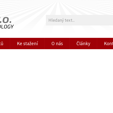
.o.
OLOGY
tů
Ke stažení
O nás
Články
Kon
Publikováno: