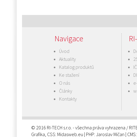
Navigace
RI-
Úvod
D
Aktuality
2
Katalog produktů
I
Ke stažení
D
O nás
e
Články
w
Kontakty
© 2016 RI-TECH s.r.o. - všechna práva vyhrazena / RI
Grafika, CSS:
Midasweb.eu
| PHP:
Jaroslav Mičan
| CMS