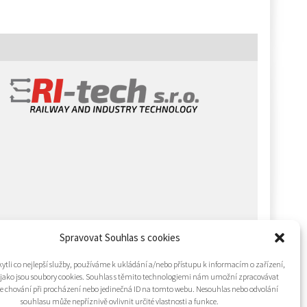
Spravovat Souhlas s cookies
tli co nejlepší služby, používáme k ukládání a/nebo přístupu k informacím o zařízení,
 jako jsou soubory cookies. Souhlas s těmito technologiemi nám umožní zpracovávat
 je chování při procházení nebo jedinečná ID na tomto webu. Nesouhlas nebo odvolání
souhlasu může nepříznivě ovlivnit určité vlastnosti a funkce.