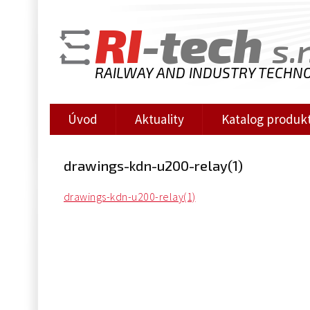
RI
-tech
s.r
RAILWAY AND INDUSTRY TECHN
Úvod
Aktuality
Katalog produk
drawings-kdn-u200-relay(1)
drawings-kdn-u200-relay(1)