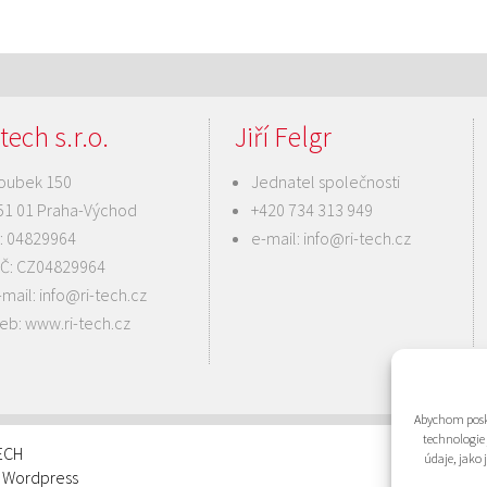
tech s.r.o.
Jiří Felgr
oubek 150
Jednatel společnosti
51 01 Praha-Východ
+420 734 313 949
Č: 04829964
e-mail:
info@ri-tech.cz
IČ: CZ04829964
-mail:
info@ri-tech.cz
eb:
www.ri-tech.cz
Abychom posky
technologie
TECH
údaje, jako
: Wordpress