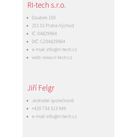
RI-tech s.r.o.
Doubek 150
251 01 Praha-Východ
IČ: 04829964
DIČ: CZ04829964
e-mail:
info@ri-tech.cz
web:
www.ri-tech.cz
Jiří Felgr
Jednatel společnosti
+420 734 313 949
e-mail:
info@ri-tech.cz