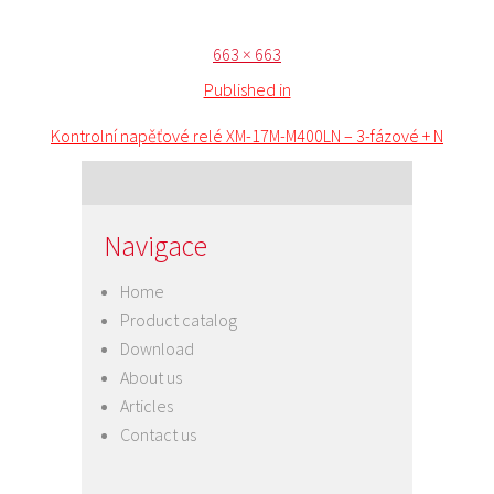
Posted
Full
663 × 663
Post
on
size
Published in
navigation
Kontrolní napěťové relé XM-17M-M400LN – 3-fázové + N
Navigace
Home
Product catalog
Download
About us
Articles
Contact us