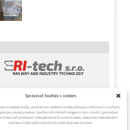
Spravovat Souhlas s cookies
tli co nejlepší služby, používáme k ukládání a/nebo přístupu k informacím o zařízení,
 jako jsou soubory cookies. Souhlas s těmito technologiemi nám umožní zpracovávat
 je chování při procházení nebo jedinečná ID na tomto webu. Nesouhlas nebo odvolání
souhlasu může nepříznivě ovlivnit určité vlastnosti a funkce.