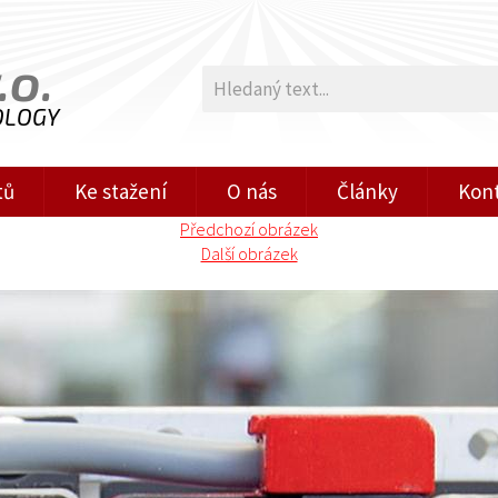
.o.
OLOGY
tů
Ke stažení
O nás
Články
Kon
Předchozí obrázek
Další obrázek