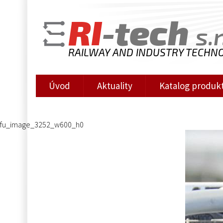
RI
-tech
s.r
RAILWAY AND INDUSTRY TECHN
Úvod
Aktuality
Katalog produk
fu_image_3252_w600_h0