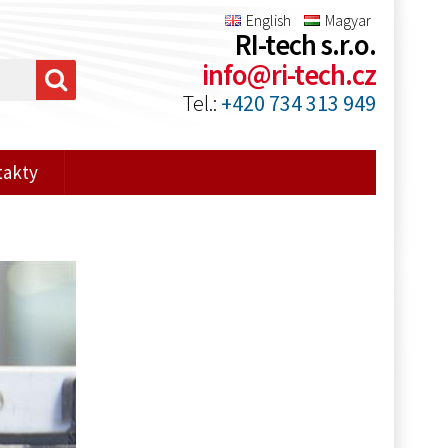
English
Magyar
RI-tech s.r.o.
info@ri-tech.cz
Tel.:
+420 734 313 949
takty