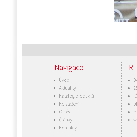
Navigace
pro
příspěvek
Navigace
RI-
Úvod
D
Aktuality
2
Katalog produktů
I
Ke stažení
D
O nás
e
Články
w
Kontakty