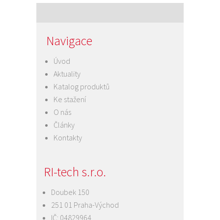
Navigace
Úvod
Aktuality
Katalog produktů
Ke stažení
O nás
Články
Kontakty
RI-tech s.r.o.
Doubek 150
251 01 Praha-Východ
IČ: 04829964