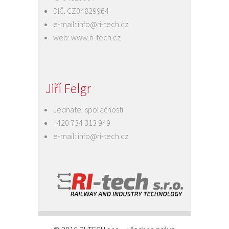
DIČ: CZ04829964
e-mail:
info@ri-tech.cz
web:
www.ri-tech.cz
Jiří Felgr
Jednatel společnosti
+420 734 313 949
e-mail:
info@ri-tech.cz