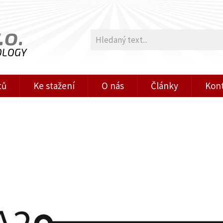
.o.
OLOGY
tů
Ke stažení
O nás
Články
Kon