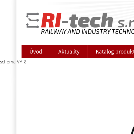
RI
-tech
s.r
RAILWAY AND INDUSTRY TECHN
Úvod
Aktuality
Katalog produk
schema-VM-8