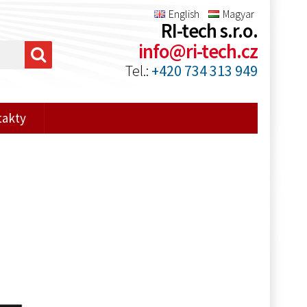
English
Magyar
RI-tech s.r.o.
info@ri-tech.cz
Tel.:
+420 734 313 949
takty