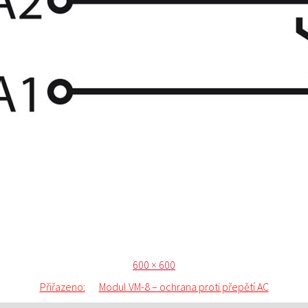
Publikováno:
Původní
600 × 600
velikost:
Přiřazeno:
Modul VM-8 – ochrana proti přepětí AC