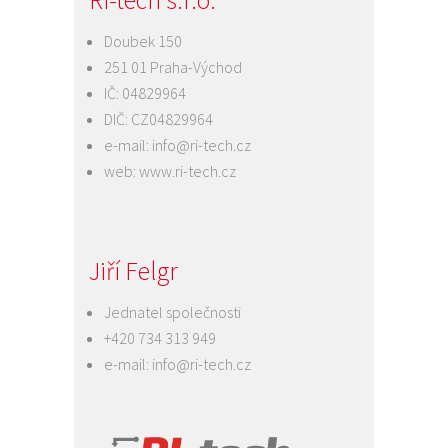
RI-tech s.r.o.
Doubek 150
251 01 Praha-Východ
IČ: 04829964
DIČ: CZ04829964
e-mail:
info@ri-tech.cz
web:
www.ri-tech.cz
Jiří Felgr
Jednatel společnosti
+420 734 313 949
e-mail:
info@ri-tech.cz