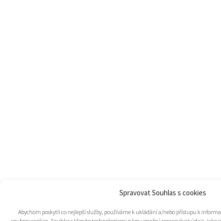
Spravovat Souhlas s cookies
Abychom poskytli co nejlepší služby, používáme k ukládání a/nebo přístupu k informac
soubory cookies. Souhlas s těmito technologiemi nám umožní zpracovávat údaje, jako je