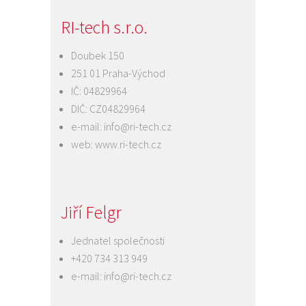
RI-tech s.r.o.
Doubek 150
251 01 Praha-Východ
IČ: 04829964
DIČ: CZ04829964
e-mail:
info@ri-tech.cz
web:
www.ri-tech.cz
Jiří Felgr
Jednatel společnosti
+420 734 313 949
e-mail:
info@ri-tech.cz