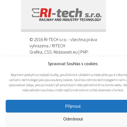
© 2016 RI-TECH s.r.o. - všechna práva
vyhrazena / RITECH
Grafika, CSS:
Midasweb.eu
| PHP:
Jaroslav Mičan
| CMS: Wordpress
Spravovat Souhlas s cookies
Abychom poskytli co nejlepší služby, používáme k ukládání a/nebo přístupu k inform
zařízení, technologie jako jsou soubory cookies. Souhlas s těmito technologiemi nám
zpracovávat údaje, jako je chování při procházení nebo jedinečná ID na tomto webu. N
nebo odvolání souhlasu může nepříznivě ovlivnit určité vlastnosti a funkce.
Přijmout
Odmítnout