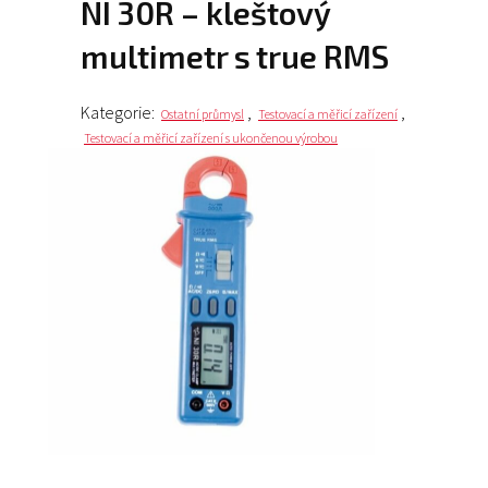
NI 30R – kleštový
multimetr s true RMS
Kategorie:
,
,
Ostatní průmysl
Testovací a měřicí zařízení
Testovací a měřicí zařízení s ukončenou výrobou