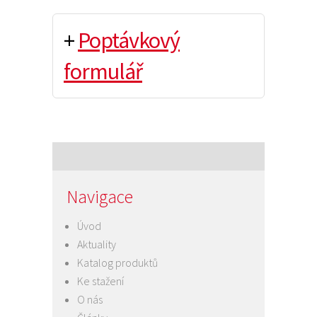
+
Poptávkový
formulář
Navigace
Úvod
Aktuality
Katalog produktů
Ke stažení
O nás