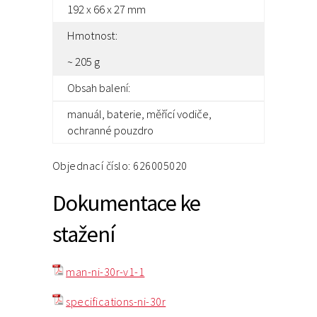
192 x 66 x 27 mm
Hmotnost:
~ 205 g
Obsah balení:
manuál, baterie, měřící vodiče,
ochranné pouzdro
Objednací číslo: 626005020
Dokumentace ke
stažení
man-ni-30r-v1-1
specifications-ni-30r