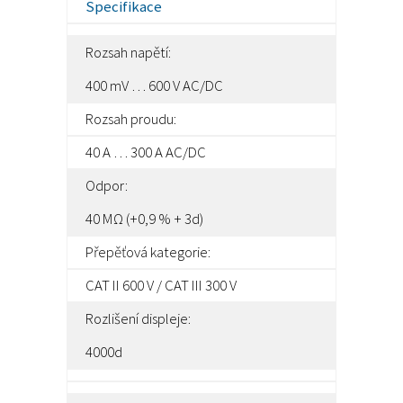
Specifikace
Rozsah napětí:
400 mV … 600 V AC/DC
Rozsah proudu:
40 A … 300 A AC/DC
Odpor:
40 MΩ (+0,9 % + 3d)
Přepěťová kategorie:
CAT II 600 V / CAT III 300 V
Rozlišení displeje:
4000d