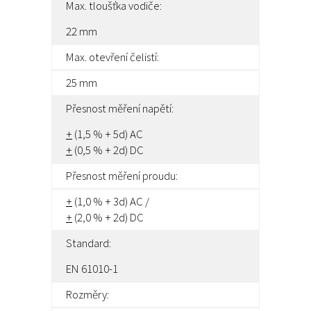
Max. tloušťka vodiče:
22 mm
Max. otevření čelistí:
25 mm
Přesnost měření napětí:
+
(1,5 % + 5d) AC
+
(0,5 % + 2d) DC
Přesnost měření proudu:
+
(1,0 % + 3d) AC /
+
(2,0 % + 2d) DC
Standard:
EN 61010-1
Rozměry: