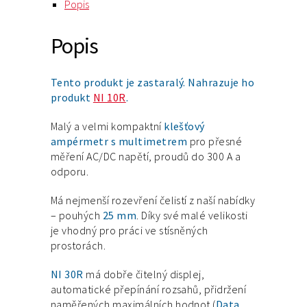
Popis
Popis
Tento produkt je zastaralý. Nahrazuje ho
produkt
NI 10R
.
Malý a velmi kompaktní
klešťový
ampérmetr s multimetrem
pro přesné
měření AC/DC napětí, proudů do 300 A a
odporu.
Má nejmenší rozevření čelistí z naší nabídky
– pouhých
25 mm
. Díky své malé velikosti
je vhodný pro práci ve stísněných
prostorách.
NI 30R
má dobře čitelný displej,
automatické přepínání rozsahů, přidržení
naměřených maximálních hodnot (
Data