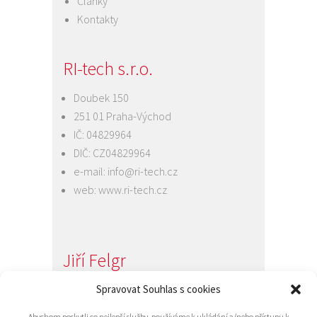
Články
Kontakty
RI-tech s.r.o.
Doubek 150
251 01 Praha-Východ
IČ: 04829964
DIČ: CZ04829964
e-mail:
info@ri-tech.cz
web:
www.ri-tech.cz
Jiří Felgr
Spravovat Souhlas s cookies
Jednatel společnosti
+420 734 313 949
Abychom poskytli co nejlepší služby, používáme k ukládání a/nebo přístupu k