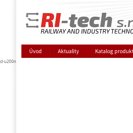
RI
-tech
s.r
RAILWAY AND INDUSTRY TECHN
Úvod
Aktuality
Katalog produk
d-u200n