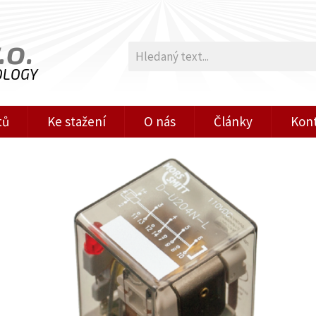
.o.
OLOGY
tů
Ke stažení
O nás
Články
Kon