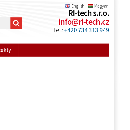
English
Magyar
RI-tech s.r.o.
info@ri-tech.cz
Tel.:
+420 734 313 949
takty