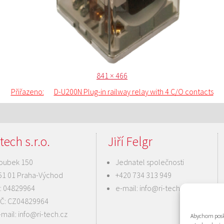
Publikováno:
Původní
841 × 466
velikost:
Přiřazeno:
D-U200N Plug-in railway relay with 4 C/O contacts
tech s.r.o.
Jiří Felgr
oubek 150
Jednatel společnosti
51 01 Praha-Východ
+420 734 313 949
Č: 04829964
e-mail:
info@ri-tech.cz
IČ: CZ04829964
-mail:
info@ri-tech.cz
Abychom posky