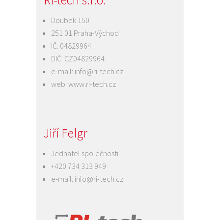
RI-tech s.r.o.
Doubek 150
251 01 Praha-Východ
IČ: 04829964
DIČ: CZ04829964
e-mail:
info@ri-tech.cz
web:
www.ri-tech.cz
Jiří Felgr
Jednatel společnosti
+420 734 313 949
e-mail:
info@ri-tech.cz