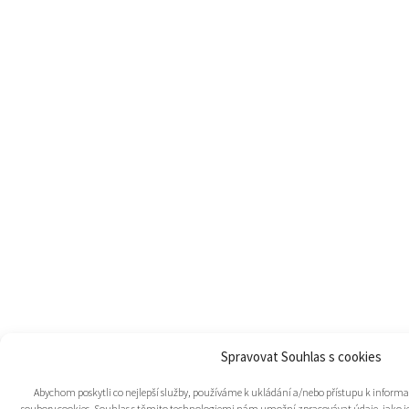
Spravovat Souhlas s cookies
Abychom poskytli co nejlepší služby, používáme k ukládání a/nebo přístupu k informac
soubory cookies. Souhlas s těmito technologiemi nám umožní zpracovávat údaje, jako je