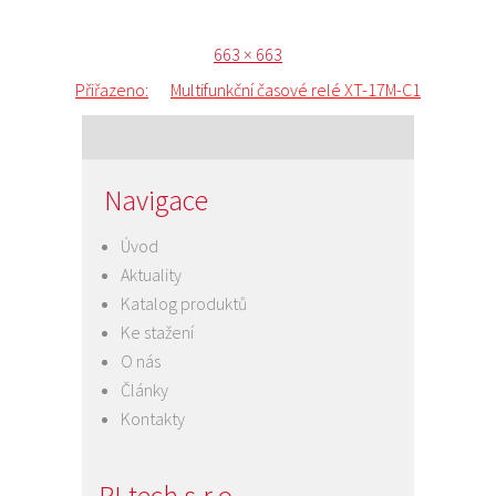
Publikováno:
Původní
663 × 663
Navigace
velikost:
Přiřazeno:
Multifunkční časové relé XT-17M-C1
pro
příspěvek
Navigace
Úvod
Aktuality
Katalog produktů
Ke stažení
O nás
Články
Kontakty