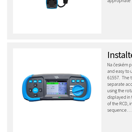
appropriate t
Instalt
Na českém př
and easy to 
61557. The t
separate acc
using the rot
displayed in 
of the RCD, 
sequence…