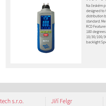
Na českém př
designed to 
distribution
standard. Me
RCD Features
180 degrees 
10/30/100/30
backlight Sp
tech s.r.o.
Jiří Felgr