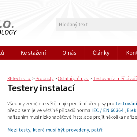
.o.
OLOGY
tů
Ke stažení
O nás
Články
Kon
RI-tech s.r.o.
>
Produkty
>
Ostatní průmysl
>
Testovací a měřicí zař
Testery instalací
Všechny země na světě mají speciální předpisy pro
testován
předpisem je ve většině případů norma
IEC / EN 60364
„
Elek
nařízením musí nízkonapěťové instalace projít několika naříze
Mezi testy, které musí být provedeny, patří: