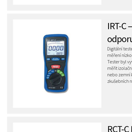
IRT-C –
odpor
Digitální tes
měření nízko
Tester byl vy
měřit izolačn
nebo zemní k
zkušebních n
RCT-C 