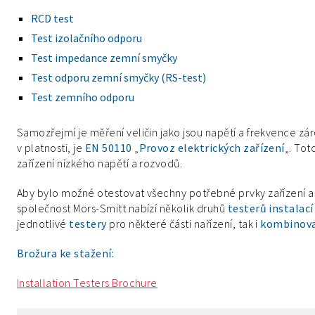
RCD test
Test izolačního odporu
Test impedance zemní smyčky
Test odporu zemní smyčky (RS-test)
Test zemního odporu
Samozřejmí je měření veličin jako jsou napětí a frekvence z
v platnosti, je
EN 50110
„
Provoz elektrických zařízení
„. Tot
zařízení nízkého napětí a rozvodů.
Aby bylo možné otestovat všechny potřebné prvky zařízení a
společnost Mors-Smitt nabízí několik druhů
testerů instalac
jednotlivé
testery
pro některé části nařízení, tak i
kombinova
Brožura ke stažení:
Installation Testers Brochure