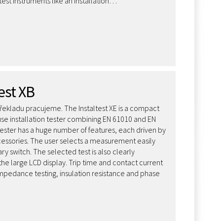
est instruments like an installation…
est XB
ekladu pracujeme. The Instaltest XE is a compact
use installation tester combining EN 61010 and EN
ester has a huge number of features, each driven by
essories. The user selects a measurement easily
ary switch. The selected test is also clearly
the large LCD display. Trip time and contact current
impedance testing, insulation resistance and phase