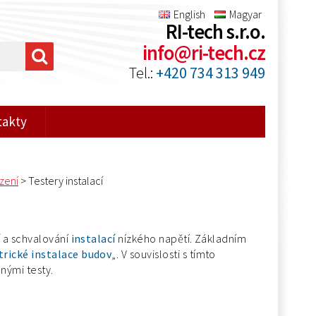
English
Magyar
RI-tech s.r.o.
info@ri-tech.cz
Tel.:
+420 734 313 949
takty
ízení
>
Testery instalací
í
a schvalování
instalací
nízkého napětí. Základním
trické instalace budov
„. V souvislosti s tímto
nými testy.