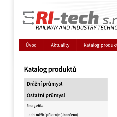
RI
-tech
s.r
RAILWAY AND INDUSTRY TECHN
Úvod
Aktuality
Katalog produk
Katalog produktů
Drážní průmysl
Ostatní průmysl
Energetika
Lodní měřicí přístroje (ukončeno)