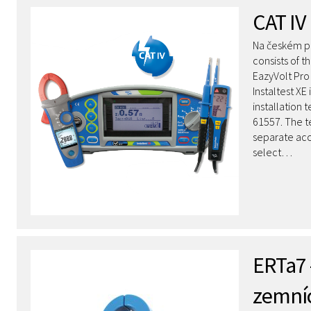
CAT IV 
Na českém pře
consists of t
EazyVolt Pro
Instaltest X
installation
61557. The t
separate acce
select…
ERTa7 
zemníc