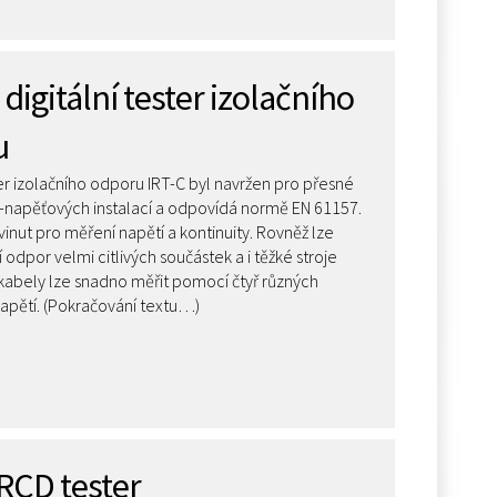
 digitální tester izolačního
u
ter izolačního odporu IRT-C byl navržen pro přesné
-napěťových instalací a odpovídá normě EN 61157.
vinut pro měření napětí a kontinuity. Rovněž lze
í odpor velmi citlivých součástek a i těžké stroje
abely lze snadno měřit pomocí čtyř různých
apětí. (Pokračování textu…)
RCD tester