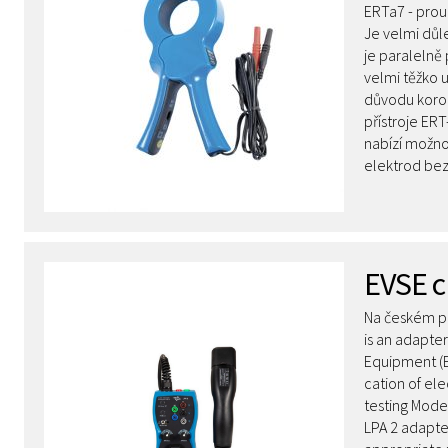
ERTa7 - prou
Je velmi důle
je paralelně
velmi těžko 
důvodu koroz
přístroje ER
nabízí možno
elektrod bez
EVSE c
Na českém př
is an adapter
Equipment (EV
cation of elec
testing Mode
LPA 2 adapte