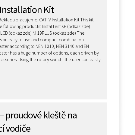
Installation Kit
kladu pracujeme. CAT IV Installation Kit This kit
he following products: InstalTest XE (odkaz zde)
 LCD (odkaz zde) NI 19PLUS (odkaz zde) The
E is an easy to use and compact combination
 tester according to NEN 1010, NEN 3140 and EN
ester has a huge number of options, each driven by
ssories. Using the rotary switch, the user can easily
– proudové kleště na
í vodiče