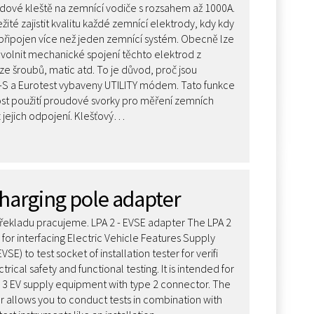
dové kleště na zemnící vodiče s rozsahem až 1000A.
žité zajistit kvalitu každé zemnící elektrody, kdy kdy
 připojen více než jeden zemnící systém. Obecně lze
uvolnit mechanické spojení těchto elektrod z
e šroubů, matic atd. To je důvod, proč jsou
T-S a Eurotest vybaveny UTILITY módem. Tato funkce
st použití proudové svorky pro měření zemních
 jejich odpojení. Klešťový…
harging pole adapter
ekladu pracujeme. LPA 2 - EVSE adapter The LPA 2
 for interfacing Electric Vehicle Features Supply
SE) to test socket of installation tester for verifi
trical safety and functional testing. It is intended for
 3 EV supply equipment with type 2 connector. The
r allows you to conduct tests in combination with