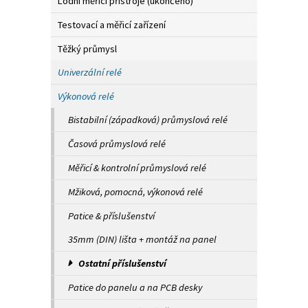
Lodní měřicí přístroje (ukončeno)
Testovací a měřicí zařízení
Těžký průmysl
Univerzální relé
Výkonová relé
Bistabilní (západková) průmyslová relé
Časová průmyslová relé
Měřicí & kontrolní průmyslová relé
Mžiková, pomocná, výkonová relé
Patice & příslušenství
35mm (DIN) lišta + montáž na panel
Ostatní příslušenství
Patice do panelu a na PCB desky