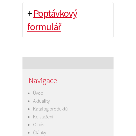
+
Poptávkový
formulář
Navigace
Úvod
Aktuality
Katalog produktů
Ke stažení
O nás
Články