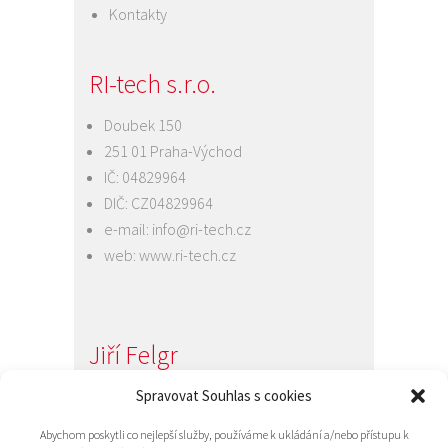
Kontakty
RI-tech s.r.o.
Doubek 150
251 01 Praha-Východ
IČ: 04829964
DIČ: CZ04829964
e-mail:
info@ri-tech.cz
web:
www.ri-tech.cz
Jiří Felgr
Spravovat Souhlas s cookies
Jednatel společnosti
+420 734 313 949
Abychom poskytli co nejlepší služby, používáme k ukládání a/nebo přístupu k