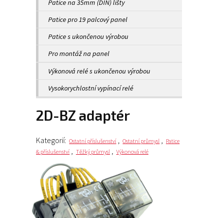
Patice na 35mm (DIN) lišty
Patice pro 19 palcový panel
Patice s ukončenou výrobou
Pro montáž na panel
Výkonová relé s ukončenou výrobou
Vysokorychlostní vypínací relé
2D-BZ adaptér
Kategorií:
,
,
Ostatní příslušenství
Ostatní průmysl
Patice
,
,
& příslušenství
Těžký průmysl
Výkonová relé