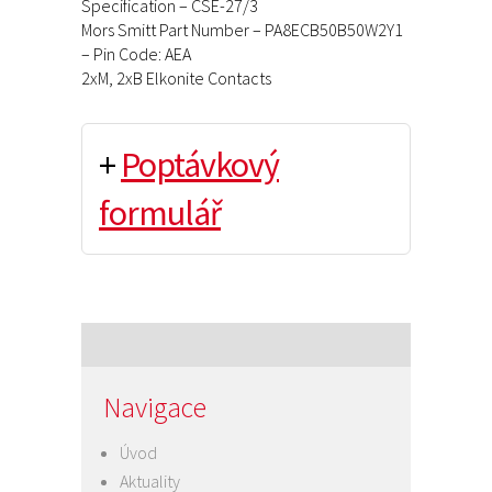
Specification – CSE-27/3
Mors Smitt Part Number – PA8ECB50B50W2Y1
– Pin Code: AEA
2xM, 2xB Elkonite Contacts
+
Poptávkový
formulář
Navigace
Úvod
Aktuality