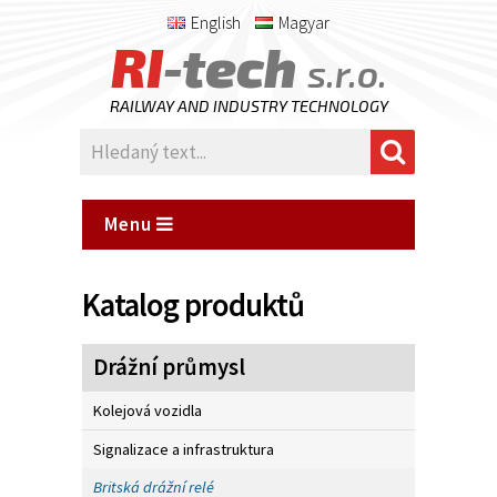
English
Magyar
RI
-tech
s.r.o.
RAILWAY AND INDUSTRY TECHNOLOGY
Menu
Katalog produktů
Drážní průmysl
Kolejová vozidla
Signalizace a infrastruktura
Britská drážní relé