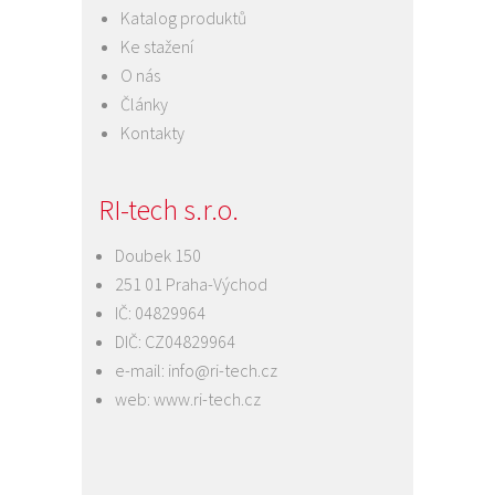
Katalog produktů
Ke stažení
O nás
Články
Kontakty
RI-tech s.r.o.
Doubek 150
251 01 Praha-Východ
IČ: 04829964
DIČ: CZ04829964
e-mail:
info@ri-tech.cz
web:
www.ri-tech.cz