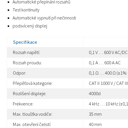
Automatické přepínání rozsahů
Test kontinuity
Automatické vypnutí při nečinnosti
podsvícený displej
Specifikace
Rozsah napětí:
0,1 V … 600 V AC/DC
Rozsah proudu:
0,1 A … 600 A AC
Odpor:
0,1 Ω … 400 Ω (±1% 
Přepěťová kategorie:
CAT II 1000 V / CAT II
Rozlišení displeje:
4000d
Frekvence:
4 kHz … 10 kHz (±0,
Max. tloušťka vodiče:
35 mm
Max. otevření čelistí:
40 mm