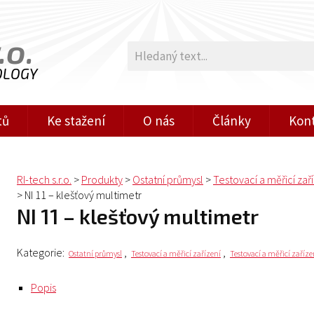
.o.
OLOGY
tů
Ke stažení
O nás
Články
Kon
RI-tech s.r.o.
>
Produkty
>
Ostatní průmysl
>
Testovací a měřicí zař
>
NI 11 – klešťový multimetr
NI 11 – klešťový multimetr
Kategorie:
,
,
Ostatní průmysl
Testovací a měřicí zařízení
Testovací a měřicí zaříz
Popis