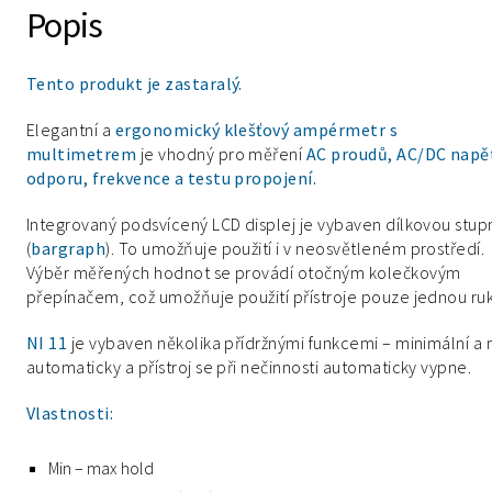
Popis
Tento produkt je zastaralý.
Elegantní a
ergonomický klešťový ampérmetr s
multimetrem
je vhodný pro měření
AC proudů, AC/DC napět
odporu, frekvence a testu propojení.
Integrovaný podsvícený LCD displej je vybaven dílkovou stupn
(
bargraph
). To umožňuje použití i v neosvětleném prostředí.
Výběr měřených hodnot se provádí otočným kolečkovým
přepínačem, což umožňuje použití přístroje pouze jednou ru
NI 11
je vybaven několika přídržnými funkcemi – minimální a
automaticky a přístroj se při nečinnosti automaticky vypne.
Vlastnosti:
Min – max hold