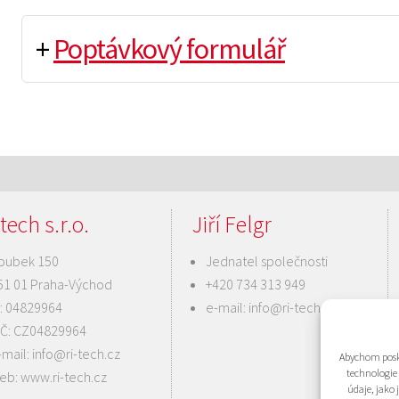
+
Poptávkový formulář
tech s.r.o.
Jiří Felgr
oubek 150
Jednatel společnosti
51 01 Praha-Východ
+420 734 313 949
Č: 04829964
e-mail:
info@ri-tech.cz
IČ: CZ04829964
-mail:
info@ri-tech.cz
Abychom posky
technologie
eb:
www.ri-tech.cz
údaje, jako