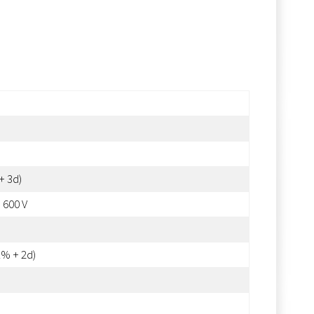
+ 3d)
I 600 V
1% + 2d)