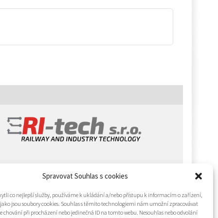
Spravovat Souhlas s cookies
tli co nejlepší služby, používáme k ukládání a/nebo přístupu k informacím o zařízení,
 jako jsou soubory cookies. Souhlas s těmito technologiemi nám umožní zpracovávat
 je chování při procházení nebo jedinečná ID na tomto webu. Nesouhlas nebo odvolání