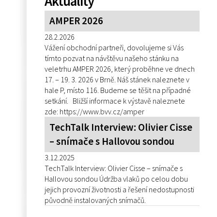
Aktuality
AMPER 2026
28.2.2026
Vážení obchodní partneři, dovolujeme si Vás
tímto pozvat na návštěvu našeho stánku na
veletrhu AMPER 2026, který proběhne ve dnech
17. – 19. 3. 2026 v Brně. Náš stánek naleznete v
hale P, místo 116. Budeme se těšit na případné
setkání. Bližší informace k výstavě naleznete
zde: https://www.bvv.cz/amper
TechTalk Interview: Olivier Cisse
– snímače s Hallovou sondou
3.12.2025
TechTalk Interview: Olivier Cisse – snímače s
Hallovou sondou Údržba vlaků po celou dobu
jejich provozní životnosti a řešení nedostupnosti
původně instalovaných snímačů.