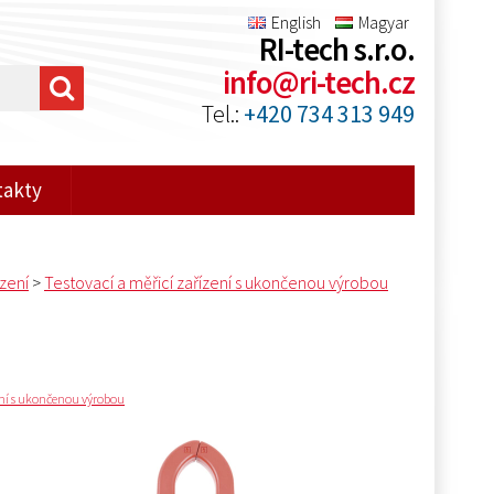
English
Magyar
RI-tech s.r.o.
info@ri-tech.cz
Tel.:
+420 734 313 949
takty
ízení
>
Testovací a měřicí zařízení s ukončenou výrobou
ení s ukončenou výrobou