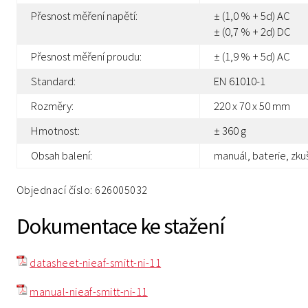
Přesnost měření napětí:
± (1,0 % + 5d) AC
± (0,7 % + 2d) DC
Přesnost měření proudu:
± (1,9 % + 5d) AC
Standard:
EN 61010-1
Rozměry:
220 x 70 x 50 mm
Hmotnost:
± 360 g
Obsah balení:
manuál, baterie, zk
Objednací číslo: 626005032
Dokumentace ke stažení
datasheet-nieaf-smitt-ni-11
manual-nieaf-smitt-ni-11