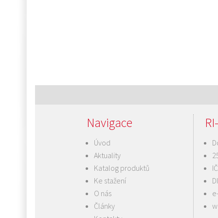
Navigace
RI-
Úvod
D
Aktuality
2
Katalog produktů
I
Ke stažení
D
O nás
e
Články
w