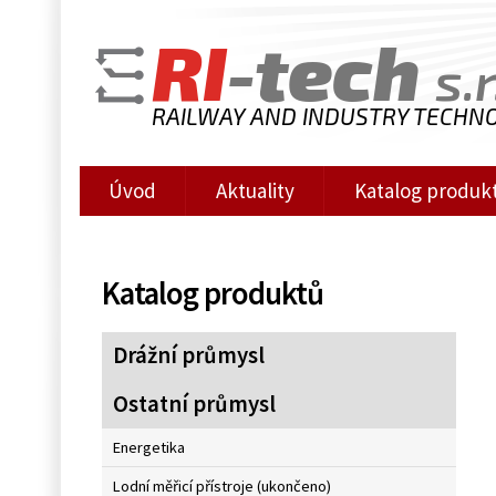
RI
-tech
s.r
RAILWAY AND INDUSTRY TECHN
Úvod
Aktuality
Katalog produk
Katalog produktů
Drážní průmysl
Ostatní průmysl
Energetika
Lodní měřicí přístroje (ukončeno)