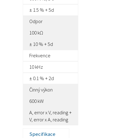
± 1.5 % + 5d
Odpor
100 kΩ
± 10 % + 5d
Frekvence
10 kHz
± 0.1 % + 2d
Činný výkon
600 kW
A, error x V, reading +
V, error x A, reading
Specifikace