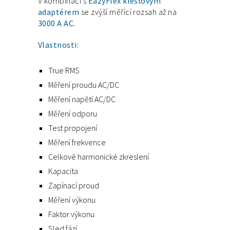
V kombinaci s
EazyFlex klešťovým
adaptérem
se zvýší měřící rozsah až na
3000 A AC.
Vlastnosti:
True RMS
Měření proudu AC/DC
Měření napětí AC/DC
Měření odporu
Test propojení
Měření frekvence
Celkové harmonické zkreslení
Kapacita
Zapínací proud
Měření výkonu
Faktor výkonu
Sled fází