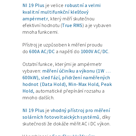
NI 19 Plus
je velice
robustní a velmi
kvalitní multifunkční klešťový
ampérmetr
, který měří skutečnou
efektivní hodnotu (
True RMS
) a je vybaven
mnoha funkcemi.
Přístroj je uzpůsoben k měření proudu
do
600A AC/DC
a napětí do
1000V AC
/
DC
.
Ostatní funkce, kterými je ampérmetr
vybaven:
měření účiníku a výkonu (1W …
600kW), sled fází, přidržení naměřených
hodnot (Data Hold), Min-Max Hold, Peak
Hold,
automatické přepínání rozsahu a
mnoho dalších.
NI 19 Plus
je
vhodný přístroj pro měření
solárních fotovoltaických systémů
, díky
skutečnosti že dokáže měřit AC i DC výkon.