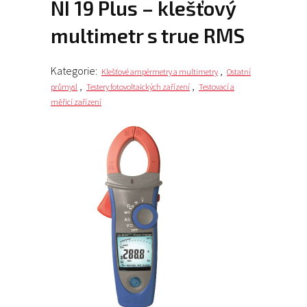
NI 19 Plus – klešťový
multimetr s true RMS
Kategorie:
,
Klešťové ampérmetry a multimetry
Ostatní
,
,
průmysl
Testery fotovoltaických zařízení
Testovací a
měřicí zařízení