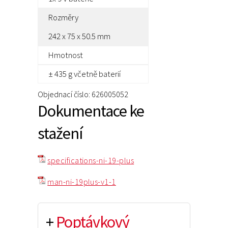
Rozměry
242 x 75 x 50.5 mm
Hmotnost
± 435 g včetně baterií
Objednací číslo: 626005052
Dokumentace ke
stažení
specifications-ni-19-plus
man-ni-19plus-v1-1
+
Poptávkový