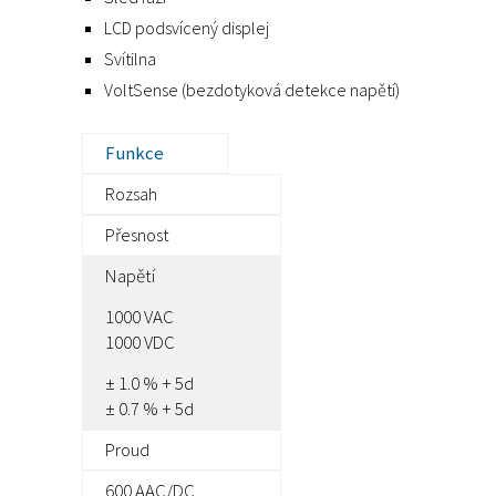
LCD podsvícený displej
Svítilna
VoltSense (bezdotyková detekce napětí)
Funkce
Rozsah
Přesnost
Napětí
1000 VAC
1000 VDC
± 1.0 % + 5d
± 0.7 % + 5d
Proud
600 AAC/DC