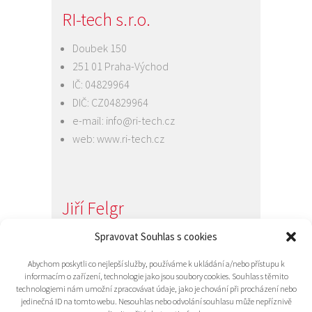
RI-tech s.r.o.
Doubek 150
251 01 Praha-Východ
IČ: 04829964
DIČ: CZ04829964
e-mail:
info@ri-tech.cz
web:
www.ri-tech.cz
Jiří Felgr
Jednatel společnosti
Spravovat Souhlas s cookies
+420 734 313 949
Abychom poskytli co nejlepší služby, používáme k ukládání a/nebo přístupu k
e-mail:
info@ri-tech.cz
informacím o zařízení, technologie jako jsou soubory cookies. Souhlas s těmito
technologiemi nám umožní zpracovávat údaje, jako je chování při procházení nebo
jedinečná ID na tomto webu. Nesouhlas nebo odvolání souhlasu může nepříznivě