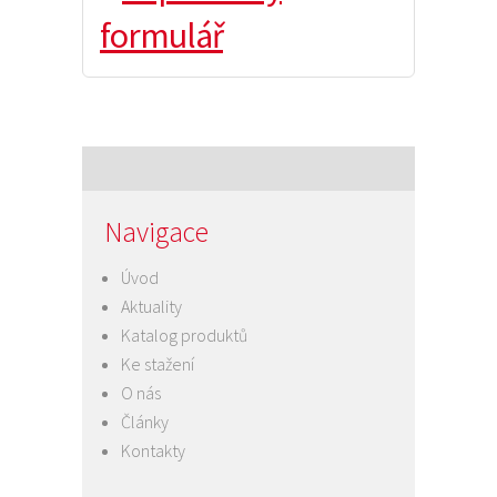
formulář
Navigace
Úvod
Aktuality
Katalog produktů
Ke stažení
O nás
Články
Kontakty