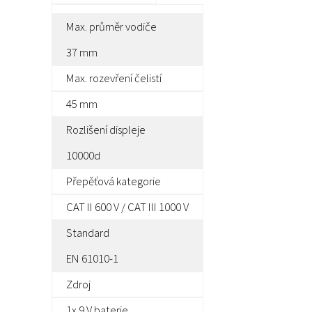
Max. průměr vodiče
37 mm
Max. rozevření čelistí
45 mm
Rozlišení displeje
10000d
Přepěťová kategorie
CAT II 600 V / CAT III 1000 V
Standard
EN 61010-1
Zdroj
1x 9 V baterie