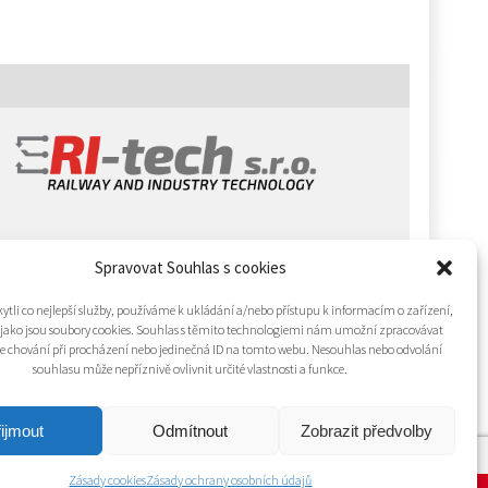
Spravovat Souhlas s cookies
tli co nejlepší služby, používáme k ukládání a/nebo přístupu k informacím o zařízení,
 jako jsou soubory cookies. Souhlas s těmito technologiemi nám umožní zpracovávat
 je chování při procházení nebo jedinečná ID na tomto webu. Nesouhlas nebo odvolání
souhlasu může nepříznivě ovlivnit určité vlastnosti a funkce.
ijmout
Odmítnout
Zobrazit předvolby
Zásady cookies
Zásady ochrany osobních údajů