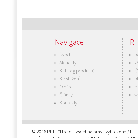
Navigace
RI-
Úvod
D
Aktuality
2
Katalog produktů
I
Ke stažení
D
O nás
e
Články
w
Kontakty
© 2016 RI-TECH s.r.o. - všechna práva vyhrazena / RI