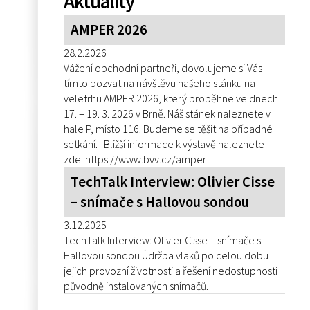
Aktuality
AMPER 2026
28.2.2026
Vážení obchodní partneři, dovolujeme si Vás
tímto pozvat na návštěvu našeho stánku na
veletrhu AMPER 2026, který proběhne ve dnech
17. – 19. 3. 2026 v Brně. Náš stánek naleznete v
hale P, místo 116. Budeme se těšit na případné
setkání. Bližší informace k výstavě naleznete
zde: https://www.bvv.cz/amper
TechTalk Interview: Olivier Cisse
– snímače s Hallovou sondou
3.12.2025
TechTalk Interview: Olivier Cisse – snímače s
Hallovou sondou Údržba vlaků po celou dobu
jejich provozní životnosti a řešení nedostupnosti
původně instalovaných snímačů.