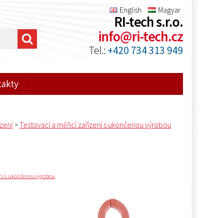
English
Magyar
RI-tech s.r.o.
info@ri-tech.cz
Tel.:
+420 734 313 949
takty
ízení
>
Testovací a měřicí zařízení s ukončenou výrobou
ení s ukončenou výrobou