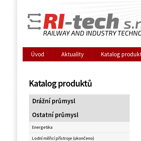
RI
-tech
s.r
RAILWAY AND INDUSTRY TECHN
Úvod
Aktuality
Katalog produk
Katalog produktů
Drážní průmysl
Ostatní průmysl
Energetika
Lodní měřicí přístroje (ukončeno)