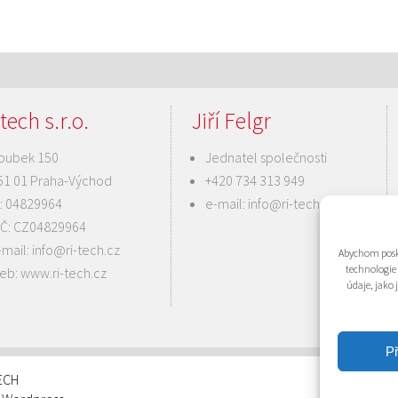
tech s.r.o.
Jiří Felgr
oubek 150
Jednatel společnosti
51 01 Praha-Východ
+420 734 313 949
Č: 04829964
e-mail:
info@ri-tech.cz
IČ: CZ04829964
-mail:
info@ri-tech.cz
Abychom posky
technologie
eb:
www.ri-tech.cz
údaje, jako
Př
TECH