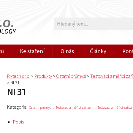
.o.
OLOGY
tů
Ke stažení
O nás
Články
Kon
RI-tech s.r.o.
>
Produkty
>
Ostatní průmysl
>
Testovací a měřicí zař
>
NI 31
NI 31
Kategorie:
,
,
Ostatní průmysl
Testovací a měřicí zařízení
Testovací a měřicí zaříz
Popis