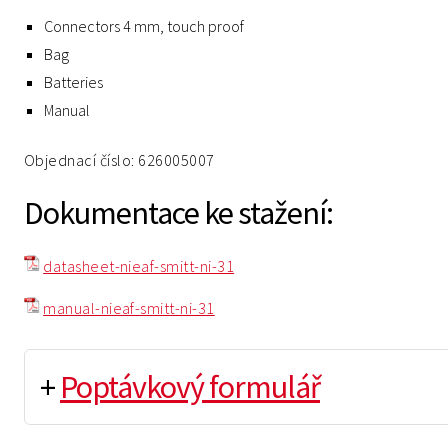
Connectors 4 mm, touch proof
Bag
Batteries
Manual
Objednací číslo: 626005007
Dokumentace ke stažení:
datasheet-nieaf-smitt-ni-31
manual-nieaf-smitt-ni-31
+
Poptávkový formulář