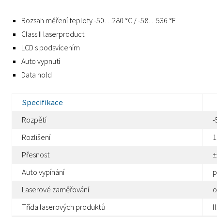
Rozsah měření teploty -50…280 °C / -58…536 °F
Class II laserproduct
LCD s podsvícením
Auto vypnutí
Data hold
Specifikace
Rozpětí
-
Rozlišení
1
Přesnost
±
Auto vypínání
p
Laserové zaměřování
o
Třída laserových produktů
II