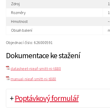
Zdroj
1
Rozměry
1
Hmotnost
~
Obsah balení
m
Objednací číslo: 626000591
Dokumentace ke stažení
datasheet-nieaf-smitt-ni-t880
manual-nieaf-smitt-ni-t880
+
Poptávkový formulář