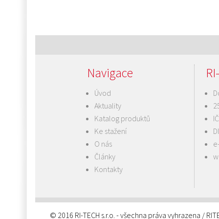
Navigace
RI-
Úvod
D
Aktuality
2
Katalog produktů
I
Ke stažení
D
O nás
e
Články
w
Kontakty
© 2016 RI-TECH s.r.o. - všechna práva vyhrazena / RI