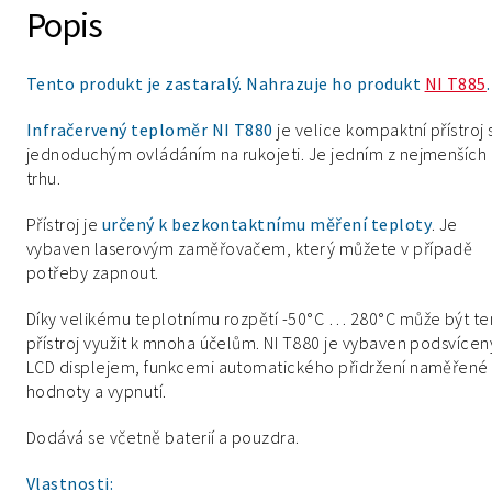
Popis
Tento produkt je zastaralý. Nahrazuje ho produkt
NI T885
.
Infračervený teploměr NI T880
je velice kompaktní přístroj 
jednoduchým ovládáním na rukojeti. Je jedním z nejmenších
trhu.
Přístroj je
určený k bezkontaktnímu měření teploty
. Je
vybaven laserovým zaměřovačem, který můžete v případě
potřeby zapnout.
Díky velikému teplotnímu rozpětí -50°C … 280°C může být te
přístroj využit k mnoha účelům. NI T880 je vybaven podsvíce
LCD displejem, funkcemi automatického přidržení naměřené
hodnoty a vypnutí.
Dodává se včetně baterií a pouzdra.
Vlastnosti: