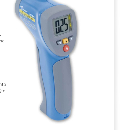
s
 na
nto
ným