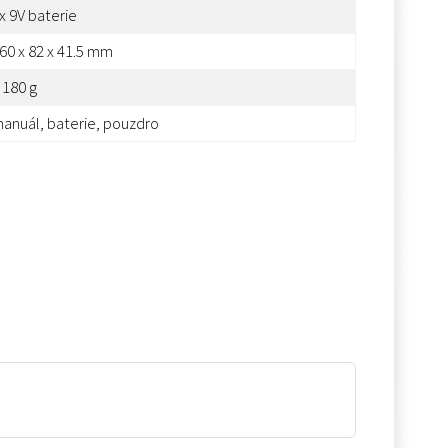
x 9V baterie
60 x 82 x 41.5 mm
 180 g
anuál, baterie, pouzdro