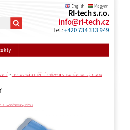
English
Magyar
RI-tech s.r.o.
info@ri-tech.cz
Tel.:
+420 734 313 949
takty
ízení
>
Testovací a měřicí zařízení s ukončenou výrobou
r
ení s ukončenou výrobou