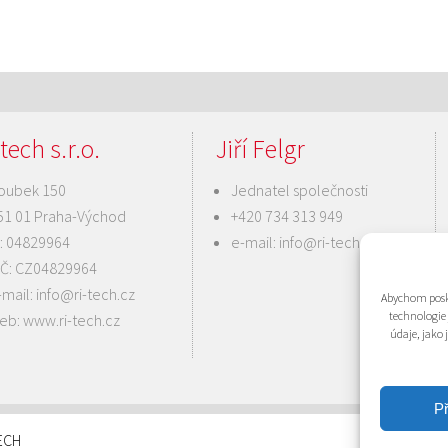
tech s.r.o.
Jiří Felgr
oubek 150
Jednatel společnosti
51 01 Praha-Východ
+420 734 313 949
Č: 04829964
e-mail:
info@ri-tech.cz
IČ: CZ04829964
-mail:
info@ri-tech.cz
Abychom posky
technologie
eb:
www.ri-tech.cz
údaje, jako
Př
TECH