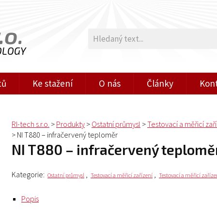
.o.
OLOGY
tů
Ke stažení
O nás
Články
Kon
RI-tech s.r.o.
>
Produkty
>
Ostatní průmysl
>
Testovací a měřicí zař
>
NI T880 – infračervený teploměr
NI T880 – infračervený teplomě
Kategorie:
,
,
Ostatní průmysl
Testovací a měřicí zařízení
Testovací a měřicí zaříz
Popis