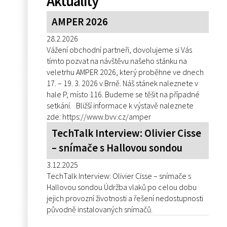
Aktuality
AMPER 2026
28.2.2026
Vážení obchodní partneři, dovolujeme si Vás
tímto pozvat na návštěvu našeho stánku na
veletrhu AMPER 2026, který proběhne ve dnech
17. – 19. 3. 2026 v Brně. Náš stánek naleznete v
hale P, místo 116. Budeme se těšit na případné
setkání. Bližší informace k výstavě naleznete
zde: https://www.bvv.cz/amper
TechTalk Interview: Olivier Cisse
– snímače s Hallovou sondou
3.12.2025
TechTalk Interview: Olivier Cisse – snímače s
Hallovou sondou Údržba vlaků po celou dobu
jejich provozní životnosti a řešení nedostupnosti
původně instalovaných snímačů.