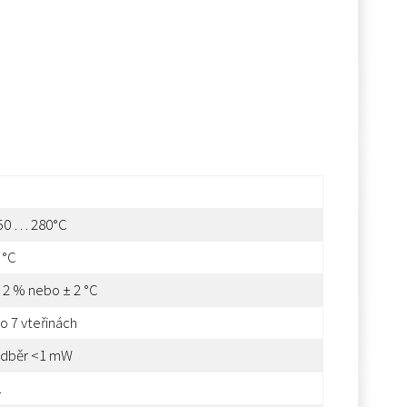
50 … 280°C
 °C
 2 % nebo ± 2 °C
o 7 vteřinách
dběr <1 mW
.