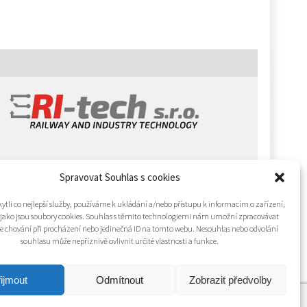
Spravovat Souhlas s cookies
tli co nejlepší služby, používáme k ukládání a/nebo přístupu k informacím o zařízení,
 jako jsou soubory cookies. Souhlas s těmito technologiemi nám umožní zpracovávat
 je chování při procházení nebo jedinečná ID na tomto webu. Nesouhlas nebo odvolání
souhlasu může nepříznivě ovlivnit určité vlastnosti a funkce.
ijmout
Odmítnout
Zobrazit předvolby