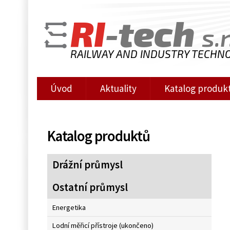
RI
-tech
s.r
RAILWAY AND INDUSTRY TECHN
Úvod
Aktuality
Katalog produk
Katalog produktů
Drážní průmysl
Ostatní průmysl
Energetika
Lodní měřicí přístroje (ukončeno)