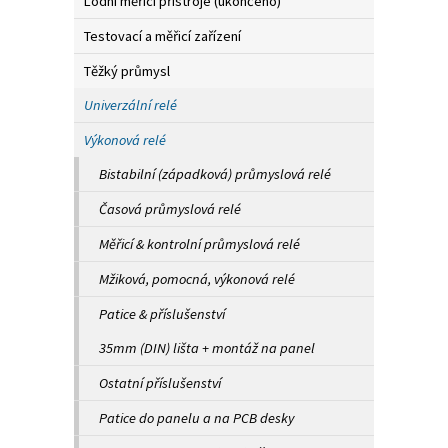
Lodní měřicí přístroje (ukončeno)
Testovací a měřicí zařízení
Těžký průmysl
Univerzální relé
Výkonová relé
Bistabilní (západková) průmyslová relé
Časová průmyslová relé
Měřicí & kontrolní průmyslová relé
Mžiková, pomocná, výkonová relé
Patice & příslušenství
35mm (DIN) lišta + montáž na panel
Ostatní příslušenství
Patice do panelu a na PCB desky