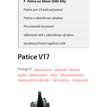
Patice na 35mm (DIN) lišty
Patice pro 19 palcový panel
Patice s ukončenou výrobou
Pro montáž na panel
Výkonová relé s ukončenou výrobou
Vysokorychlostní vypínací relé
Patice V17
Kategorií:
,
,
Drážní průmysl
Drážní relé
Kolejová
,
,
,
,
vozidla
Ostatní průmysl
Patice
Patice & příslušenství
,
,
Patice na 35mm (DIN) lišty
Těžký průmysl
Výkonová relé