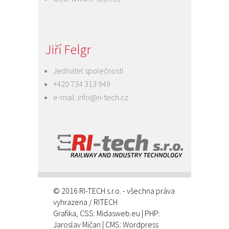
Jiří Felgr
Jednatel společnosti
+420 734 313 949
e-mail:
info@ri-tech.cz
© 2016 RI-TECH s.r.o. - všechna práva
vyhrazena / RITECH
Grafika, CSS:
Midasweb.eu
| PHP:
Jaroslav Mičan
| CMS: Wordpress