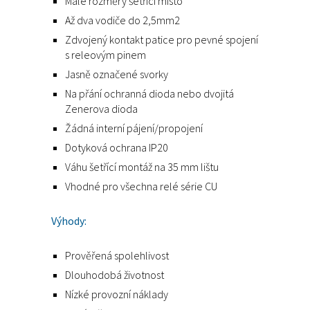
Malé rozměry šetřící místo
Až dva vodiče do 2,5mm2
Zdvojený kontakt patice pro pevné spojení
s releovým pinem
Jasně označené svorky
Na přání ochranná dioda nebo dvojitá
Zenerova dioda
Žádná interní pájení/propojení
Dotyková ochrana IP20
Váhu šetřící montáž na 35 mm lištu
Vhodné pro všechna relé série CU
Výhody:
Prověřená spolehlivost
Dlouhodobá životnost
Nízké provozní náklady