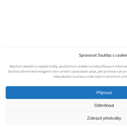
Spravovat Souhlas s cooki
Abychom poskytli co nejlepší služby, používáme k ukládání a/nebo přístupu k informací
Souhlas s těmito technologiemi nám umožní zpracovávat údaje, jako je chování při pr
nebo odvolání souhlasu může nepříznivě ovlivnit určité
Přijmout
Odmítnout
Zobrazit předvolby