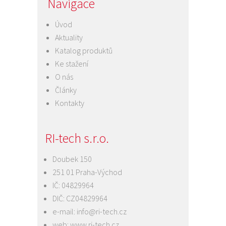
Navigace
Úvod
Aktuality
Katalog produktů
Ke stažení
O nás
Články
Kontakty
RI-tech s.r.o.
Doubek 150
251 01 Praha-Východ
IČ: 04829964
DIČ: CZ04829964
e-mail:
info@ri-tech.cz
web:
www.ri-tech.cz