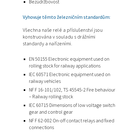
Bezúdržbovost
Vyhovuje těmto železničním standardům:
Všechna naše relé a příslušenství jsou
konstruována v souladu s drážními
standardy a nařízeními.
EN 50155 Electronic equipment used on
rolling stock for railway applications
IEC 60571 Electronic equipment used on
railway vehicles
NF F 16-101/102, TS 45545-2 Fire behaviour
– Railway rolling stock
IEC 60715 Dimensions of low voltage switch
gear and control gear
NF F 62-002 On-off contact relays and fixed
connections