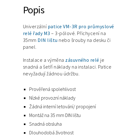
Popis
Univerzální
patice VM-3R pro průmyslové
relé řady M3
– 3-pólové. Přichycení na
35mm
DIN lištu
nebo šrouby na desku či
panel.
Instalace a výměna
zásuvného relé
je
snadná a šetří náklady na instalaci. Patice
nevyžadují žádnou údržbu.
Prověřená spolehlivost
Nízké provozní náklady
Žádná interní letování/ propojení
Montáž na 35 mm DIN lištu
Snadná obsluha
Dlouhodobá životnost