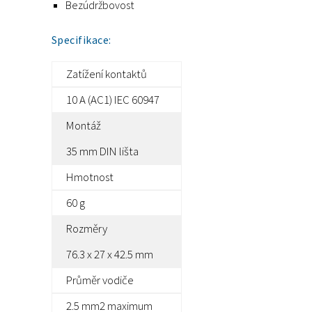
Bezúdržbovost
Specifikace:
Zatížení kontaktů
10 A (AC1) IEC 60947
Montáž
35 mm DIN lišta
Hmotnost
60 g
Rozměry
76.3 x 27 x 42.5 mm
Průměr vodiče
2.5 mm2 maximum