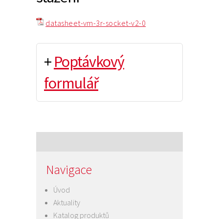
datasheet-vm-3r-socket-v2-0
+
Poptávkový
formulář
Navigace
Úvod
Aktuality
Katalog produktů