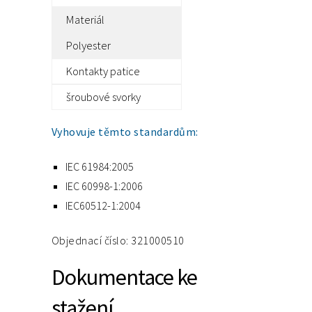
Materiál
Polyester
Kontakty patice
šroubové svorky
Vyhovuje těmto standardům:
IEC 61984:2005
IEC 60998-1:2006
IEC60512-1:2004
Objednací číslo: 321000510
Dokumentace ke
stažení