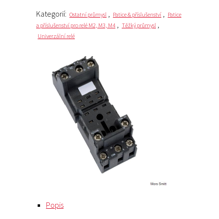
Kategorií:
,
,
Ostatní průmysl
Patice & příslušenství
Patice
,
,
a příslušenství pro relé M2, M3, M4
Těžký průmysl
Univerzální relé
Popis