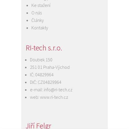
Ke stažení
O nás
Články
Kontakty
RI-tech s.r.o.
Doubek 150
251 01 Praha-Východ
IČ: 04829964
DIČ: CZ04829964
e-mail:
info@ri-tech.cz
web:
www.ri-tech.cz
Jiří Felgr