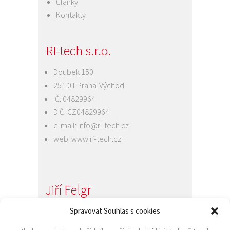
Články
Kontakty
RI-tech s.r.o.
Doubek 150
251 01 Praha-Východ
IČ: 04829964
DIČ: CZ04829964
e-mail:
info@ri-tech.cz
web:
www.ri-tech.cz
Jiří Felgr
Jednatel společnosti
Spravovat Souhlas s cookies
+420 734 313 949