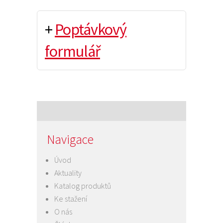
+
Poptávkový
formulář
Navigace
Úvod
Aktuality
Katalog produktů
Ke stažení
O nás