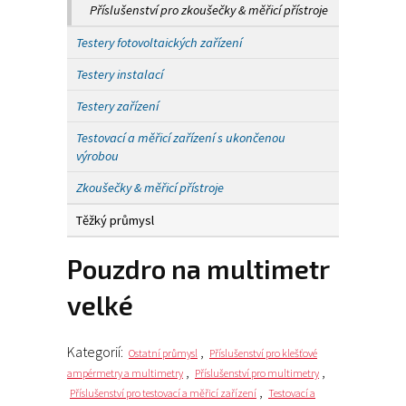
Příslušenství pro zkoušečky & měřicí přístroje
Testery fotovoltaických zařízení
Testery instalací
Testery zařízení
Testovací a měřicí zařízení s ukončenou
výrobou
Zkoušečky & měřicí přístroje
Těžký průmysl
Pouzdro na multimetr
velké
Kategorií:
,
Ostatní průmysl
Příslušenství pro klešťové
,
,
ampérmetry a multimetry
Příslušenství pro multimetry
,
Příslušenství pro testovací a měřicí zařízení
Testovací a