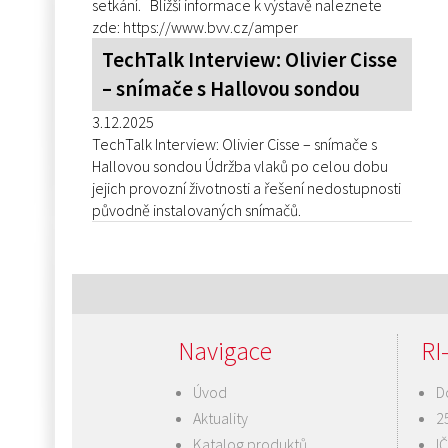
setkání. Bližší informace k výstavě naleznete
zde: https://www.bvv.cz/amper
TechTalk Interview: Olivier Cisse
– snímače s Hallovou sondou
3.12.2025
TechTalk Interview: Olivier Cisse – snímače s
Hallovou sondou Údržba vlaků po celou dobu
jejich provozní životnosti a řešení nedostupnosti
původně instalovaných snímačů.
Navigace
RI-
Úvod
D
Aktuality
2
Katalog produktů
I