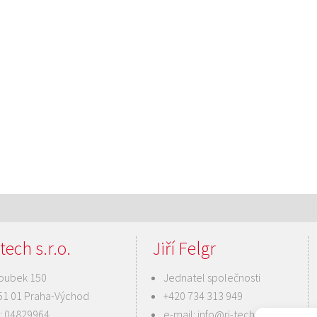
tech s.r.o.
Jiří Felgr
oubek 150
Jednatel společnosti
51 01 Praha-Východ
+420 734 313 949
Č: 04829964
e-mail:
info@ri-tech.cz