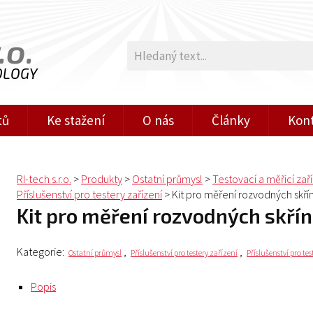
.o.
OLOGY
tů
Ke stažení
O nás
Články
Kon
RI-tech s.r.o.
>
Produkty
>
Ostatní průmysl
>
Testovací a měřicí zař
Příslušenství pro testery zařízení
>
Kit pro měření rozvodných skřín
Kit pro měření rozvodných skřín
Kategorie:
,
,
Ostatní průmysl
Příslušenství pro testery zařízení
Příslušenství pro te
Popis