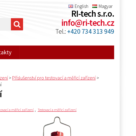
English
Magyar
RI-tech s.r.o.
info@ri-tech.cz
Tel.:
+420 734 313 949
takty
ízení
>
Příslušenství pro testovací a měřicí zařízení
>
í
í
,
stovací a měřicí zařízení
Testovací a měřicí zařízení