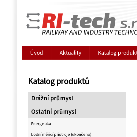
RI
-tech
s.r
RAILWAY AND INDUSTRY TECHN
Úvod
Aktuality
Katalog produk
Katalog produktů
Drážní průmysl
Ostatní průmysl
Energetika
Lodní měřicí přístroje (ukončeno)