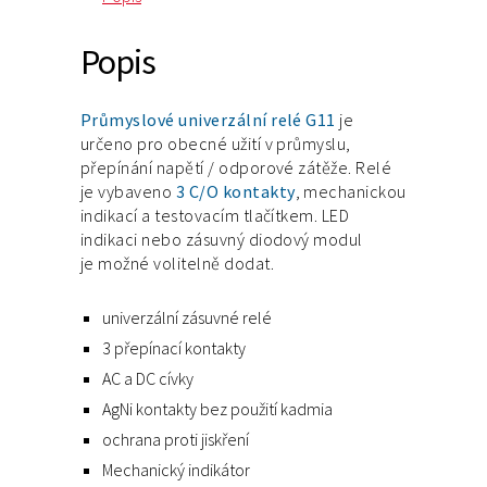
Popis
Průmyslové univerzální relé G11
je
určeno pro obecné užití v průmyslu,
přepínání napětí / odporové zátěže. Relé
je vybaveno
3 C/O kontakty
, mechanickou
indikací a testovacím tlačítkem. LED
indikaci nebo zásuvný diodový modul
je možné volitelně dodat.
univerzální zásuvné relé
3 přepínací kontakty
AC a DC cívky
AgNi kontakty bez použití kadmia
ochrana proti jiskření
Mechanický indikátor