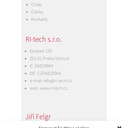
O nás
Články
Kontakty
RI-tech s.r.o.
Doubek 150
251 01 Praha-Východ
IČ: 04829964
DIČ: CZ04829964
e-mail:
info@ri-tech.cz
web:
www.ri-tech.cz
Jiří Felgr