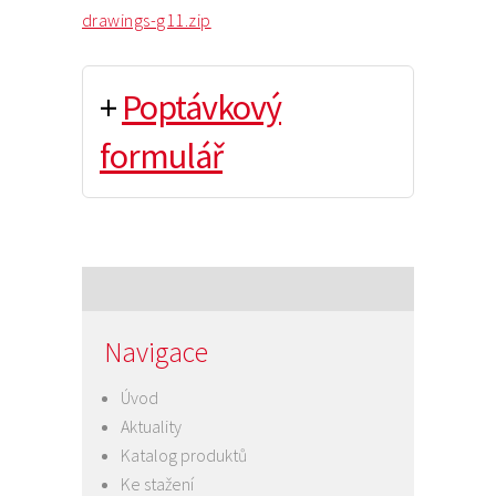
drawings-g11.zip
+
Poptávkový
formulář
Navigace
Úvod
Aktuality
Katalog produktů
Ke stažení