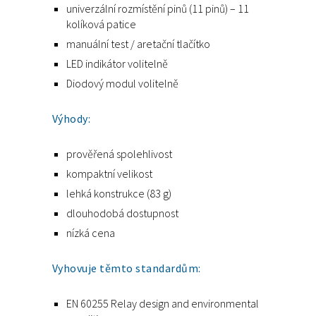
univerzální rozmístění pinů (11 pinů) – 11
kolíková patice
manuální test / aretační tlačítko
LED indikátor volitelně
Diodový modul volitelně
Výhody:
prověřená spolehlivost
kompaktní velikost
lehká konstrukce (83 g)
dlouhodobá dostupnost
nízká cena
Vyhovuje těmto standardům:
EN 60255 Relay design and environmental