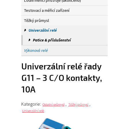
Lodní měřicí přístroje (ukončeno)
Testovací a měřicí zařízení
Těžký průmysl
Univerzální relé
Patice & příslušenství
Výkonová relé
Univerzální relé řady
G11 – 3 C/O kontakty,
10A
Kategorie:
,
,
Ostatní průmysl
Těžký průmysl
Univerzální relé