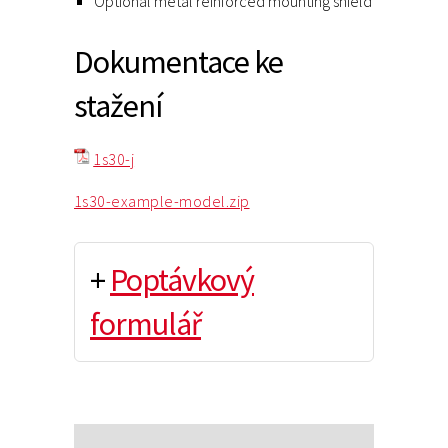
Optional metal reinforced mounting shield
Dokumentace ke
stažení
1s30-j
1s30-example-model.zip
+
Poptávkový
formulář