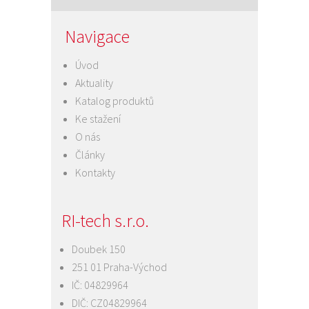
Navigace
Úvod
Aktuality
Katalog produktů
Ke stažení
O nás
Články
Kontakty
RI-tech s.r.o.
Doubek 150
251 01 Praha-Východ
IČ: 04829964
DIČ: CZ04829964