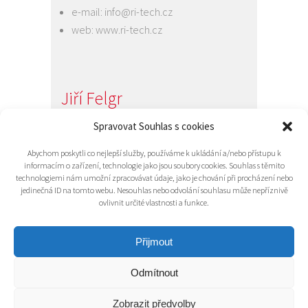
e-mail:
info@ri-tech.cz
web:
www.ri-tech.cz
Jiří Felgr
Jednatel společnosti
Spravovat Souhlas s cookies
+420 734 313 949
Abychom poskytli co nejlepší služby, používáme k ukládání a/nebo přístupu k
e-mail:
info@ri-tech.cz
informacím o zařízení, technologie jako jsou soubory cookies. Souhlas s těmito
technologiemi nám umožní zpracovávat údaje, jako je chování při procházení nebo
jedinečná ID na tomto webu. Nesouhlas nebo odvolání souhlasu může nepříznivě
ovlivnit určité vlastnosti a funkce.
Přijmout
Odmítnout
© 2016 RI-TECH s.r.o. - všechna práva
vyhrazena / RITECH
Zobrazit předvolby