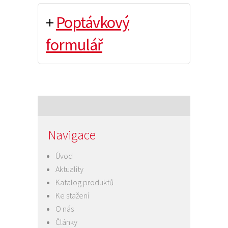
+
Poptávkový
formulář
Navigace
Úvod
Aktuality
Katalog produktů
Ke stažení
O nás
Články