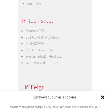
Kontakty
RI-tech s.r.o.
Doubek 150
251 01 Praha-Východ
IČ: 04829964
DIČ: CZ04829964
e-mail:
info@ri-tech.cz
web:
www.ri-tech.cz
Jiří Felgr
Jednatel společnosti
Spravovat Souhlas s cookies
+420 734 313 949
Abychom poskytli co nejlepší služby, používáme k ukládání a/nebo přístupu k