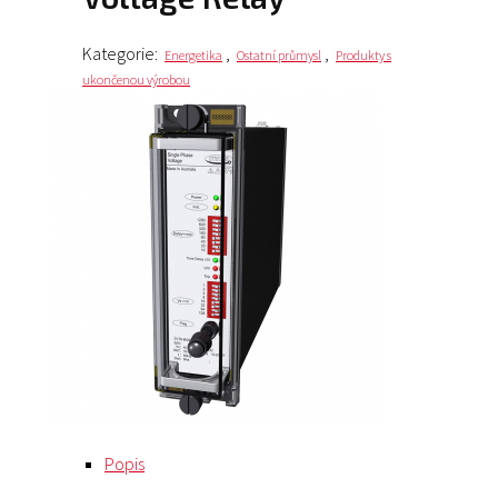
Kategorie:
,
,
Energetika
Ostatní průmysl
Produkty s
ukončenou výrobou
Popis