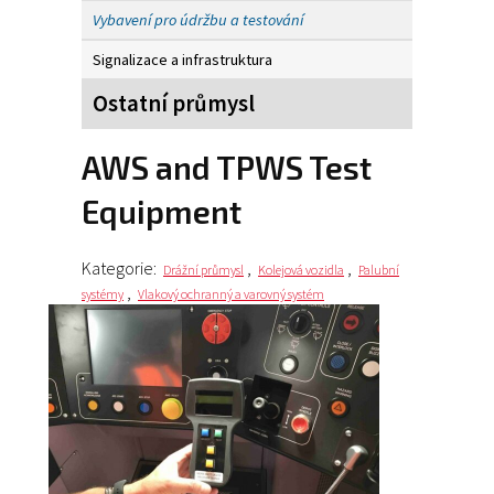
Vybavení pro údržbu a testování
Signalizace a infrastruktura
Ostatní průmysl
AWS and TPWS Test
Equipment
Kategorie:
,
,
Drážní průmysl
Kolejová vozidla
Palubní
,
systémy
Vlakový ochranný a varovný systém