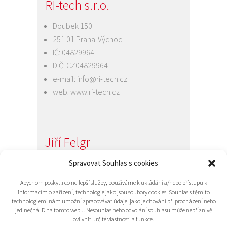
RI-tech s.r.o.
Doubek 150
251 01 Praha-Východ
IČ: 04829964
DIČ: CZ04829964
e-mail:
info@ri-tech.cz
web:
www.ri-tech.cz
Jiří Felgr
Jednatel společnosti
Spravovat Souhlas s cookies
+420 734 313 949
Abychom poskytli co nejlepší služby, používáme k ukládání a/nebo přístupu k
e-mail:
info@ri-tech.cz
informacím o zařízení, technologie jako jsou soubory cookies. Souhlas s těmito
technologiemi nám umožní zpracovávat údaje, jako je chování při procházení nebo
jedinečná ID na tomto webu. Nesouhlas nebo odvolání souhlasu může nepříznivě
ovlivnit určité vlastnosti a funkce.