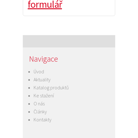
formulář
Navigace
Úvod
Aktuality
Katalog produktů
Ke stažení
O nás
Články
Kontakty