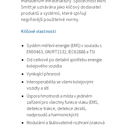
manažerům infrastruktury. Společnost Mors
Smitt je uznávána jako klíčový dodavatel
produktů a systémů, které splňují
nejpřísnější použitelné normy.
Klíčové vlastnosti
Systém měření energie (EMS) v souladu s
EN50463, GM/RT2132, IEC62888 a TSI
Od celkové po detailní spotřebu energie
kolejového vozidla
Vynikající přesnost
Interoperabilita se všemi kolejovými
vozidly a sítí
Úspora hmotnosti a místa v jediném
zařízení pro všechny funkce vlaku (EMS,
detekce trakce, detekce zkratů,
nadproudů a harmonických)
Modulární a škálovatelné rozhraní (vlaková