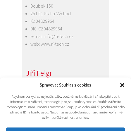
Doubek 150
251 01 Praha-Východ
IČ: 04829964
DIČ: CZ04829964
e-mail:
info@ri-tech.cz
web:
www.ri-tech.cz
Jiří Felgr
Jednatel společnosti
Spravovat Souhlas s cookies
+420 734 313 949
Abychom poskytli co nejlepší služby, používáme k ukládání a/nebo přístupu k
e-mail:
info@ri-tech.cz
informacím o zařízení, technologie jako jsou soubory cookies. Souhlas s těmito
technologiemi nám umožní zpracovávat údaje, jako je chování při procházení nebo
jedinečná ID na tomto webu. Nesouhlas nebo odvolání souhlasu může nepříznivě
ovlivnit určité vlastnosti a funkce.