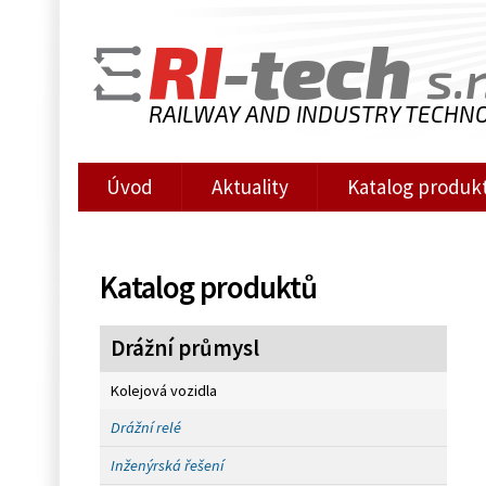
RI
-tech
s.r
RAILWAY AND INDUSTRY TECHN
Úvod
Aktuality
Katalog produk
Katalog produktů
Drážní průmysl
Kolejová vozidla
Drážní relé
Inženýrská řešení