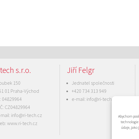
tech s.r.o.
Jiří Felgr
oubek 150
Jednatel společnosti
51 01 Praha-Východ
+420 734 313 949
Č: 04829964
e-mail:
info@ri-tech.cz
IČ: CZ04829964
-mail:
info@ri-tech.cz
Abychom posky
technologie
eb:
www.ri-tech.cz
údaje, jako