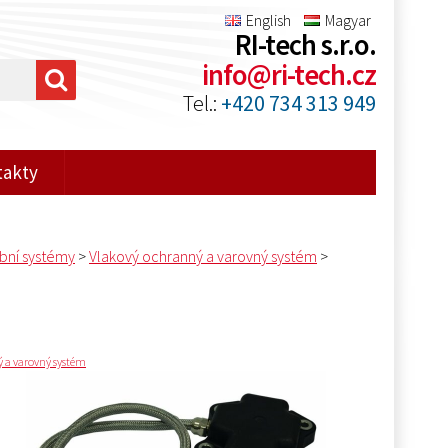
English
Magyar
RI-tech s.r.o.
info@ri-tech.cz
Tel.:
+420 734 313 949
takty
bní systémy
>
Vlakový ochranný a varovný systém
>
 a varovný systém