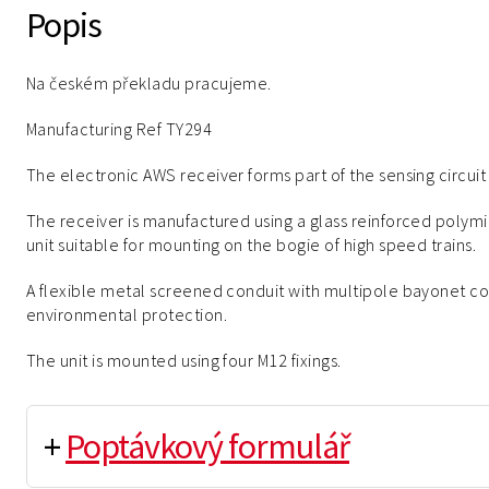
Popis
Na českém překladu pracujeme.
Manufacturing Ref TY294
The electronic AWS receiver forms part of the sensing circuit
The receiver is manufactured using a glass reinforced polym
unit suitable for mounting on the bogie of high speed trains.
A flexible metal screened conduit with multipole bayonet co
environmental protection.
The unit is mounted using four M12 fixings.
+
Poptávkový formulář