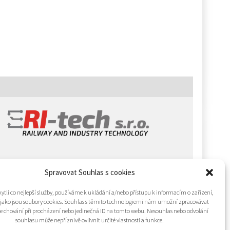
Spravovat Souhlas s cookies
tli co nejlepší služby, používáme k ukládání a/nebo přístupu k informacím o zařízení,
 jako jsou soubory cookies. Souhlas s těmito technologiemi nám umožní zpracovávat
 je chování při procházení nebo jedinečná ID na tomto webu. Nesouhlas nebo odvolání
souhlasu může nepříznivě ovlivnit určité vlastnosti a funkce.