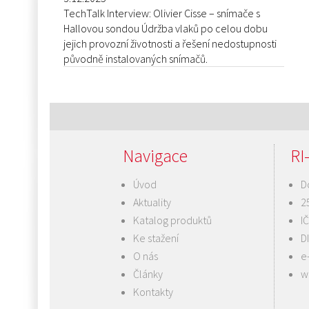
TechTalk Interview: Olivier Cisse – snímače s
Hallovou sondou Údržba vlaků po celou dobu
jejich provozní životnosti a řešení nedostupnosti
původně instalovaných snímačů.
Navigace
RI-
Úvod
D
Aktuality
2
Katalog produktů
I
Ke stažení
D
O nás
e
Články
w
Kontakty