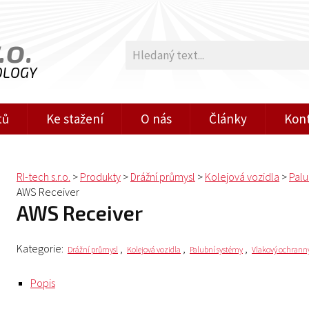
.o.
OLOGY
tů
Ke stažení
O nás
Články
Kon
RI-tech s.r.o.
>
Produkty
>
Drážní průmysl
>
Kolejová vozidla
>
Palu
AWS Receiver
AWS Receiver
Kategorie:
,
,
,
Drážní průmysl
Kolejová vozidla
Palubní systémy
Vlakový ochranný
Popis