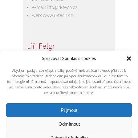
e-mail:
info@ri-tech.cz
web:
www.ri-tech.cz
Jiří Felgr
Jednatel společnosti
Spravovat Souhlas s cookies
+420 734 313 949
Abychom poskytli co nejlepší služby, používáme k ukládání a/nebo přístupu k
e-mail:
info@ri-tech.cz
informacím o zařízení, technologie jako jsou soubory cookies. Souhlas s těmito
technologiemi nám umožní zpracovávat údaje, jako je chování při procházení nebo
jedinečná ID na tomto webu. Nesouhlas nebo odvolání souhlasu může nepříznivě
ovlivnit určité vlastnosti a funkce.
Přijmout
Odmítnout
© 2016 RI-TECH s.r.o. - všechna práva
vyhrazena / RITECH
Zobrazit předvolby