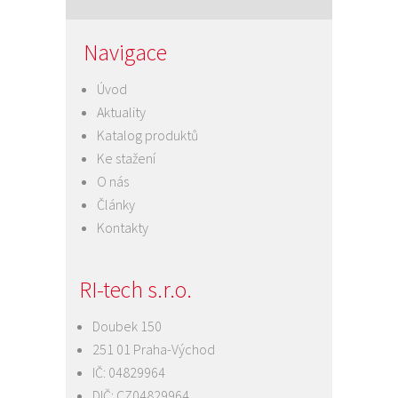
Navigace
Úvod
Aktuality
Katalog produktů
Ke stažení
O nás
Články
Kontakty
RI-tech s.r.o.
Doubek 150
251 01 Praha-Východ
IČ: 04829964
DIČ: CZ04829964