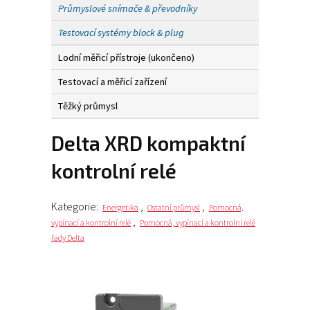
Průmyslové snímače & převodníky
Testovací systémy block & plug
Lodní měřicí přístroje (ukončeno)
Testovací a měřicí zařízení
Těžký průmysl
Delta XRD kompaktní
kontrolní relé
Kategorie:
,
,
Energetika
Ostatní průmysl
Pomocná,
,
vypínací a kontrolní relé
Pomocná, vypínací a kontrolní relé
řady Delta