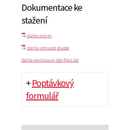
Dokumentace ke
stažení
delta-xrd-m
delta-xrd-user-guide
delta-enclosure-stp-files.zip
+
Poptávkový
formulář