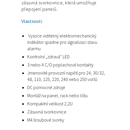
zásuvná svorkovnice, která umožňuje
přepojení panelů.
Vlastnosti
Vysoce viditelný elektromechanický
indikátor spadne pro signalizaci stavu
alarmu
Kontrolní „zdravá“ LED
3 nebo 4 C/O poplachové kontakty
Jmenovité provozní napětí pro 24, 30/32,
48, 110, 125, 220, 240 nebo 250 voltů
DC pomocné zdroje
Montáž na panel, rack nebo lištu
Kompaktní velikost 2,2U
Zásuvná svorkovnice
M4 šroubové svorky