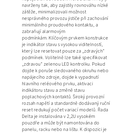
navrženy tak, aby zajistily rovnováhu nízké
zátěže, minimalizovali možnost
nesprávného provozu jističe při zachování
minimálního proudového kontaktu, a
zabraňují alarmovým
podmínkám.
Klíčovým prvkem konstrukce
je indikátor stavu s vysokou viditelností,
který lze resetovat pouze za „zdravých“
podmínek. Volitelně lze také specifikovat
„zdravou“ zelenou LED kontrolku. Pokud
dojde k poruše sledovaného okruhu nebo
napájecího zdroje, dojde k vypadnutí
hlavního reléového prvku, aktivaci
indikátoru stavu a změně stavu
poplachových kontaktů. Široký provozní
rozsah napětí a standardně dodávaný ruční
reset redukují počet variací modelů. Řada
Delta je instalována v 2,2U vysokém
pouzdře a může být namontována do
panelu, racku nebo na lištu. K dispozici je