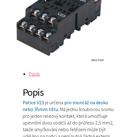
Popis
Popis
Patice V23
je určena
pro montáž na desku
nebo 35mm lištu
. Má jednu šroubovou svorku
pro jeden releový kontakt, která umožňuje
upevnění dvou vodičů až do průřezu 2,5 mm2,
takže smyčkování nebo řetězení může být
uděláno na patici a není nutná žádná externí