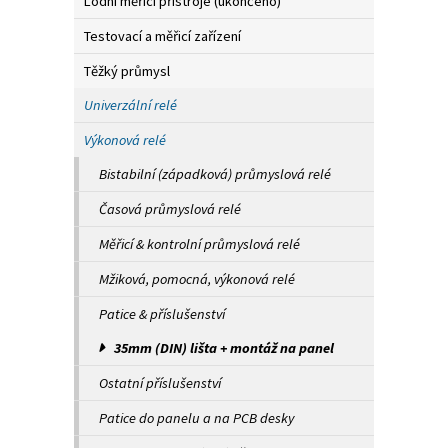
Lodní měřicí přístroje (ukončeno)
Testovací a měřicí zařízení
Těžký průmysl
Univerzální relé
Výkonová relé
Bistabilní (západková) průmyslová relé
Časová průmyslová relé
Měřicí & kontrolní průmyslová relé
Mžiková, pomocná, výkonová relé
Patice & příslušenství
35mm (DIN) lišta + montáž na panel
Ostatní příslušenství
Patice do panelu a na PCB desky