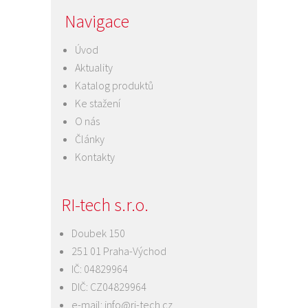
Navigace
Úvod
Aktuality
Katalog produktů
Ke stažení
O nás
Články
Kontakty
RI-tech s.r.o.
Doubek 150
251 01 Praha-Východ
IČ: 04829964
DIČ: CZ04829964
e-mail:
info@ri-tech.cz