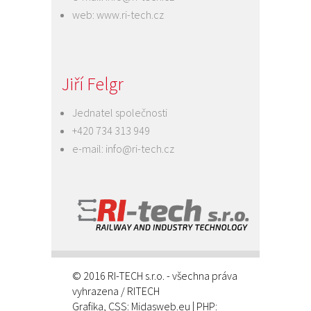
web:
www.ri-tech.cz
Jiří Felgr
Jednatel společnosti
+420 734 313 949
e-mail:
info@ri-tech.cz
© 2016 RI-TECH s.r.o. - všechna práva
vyhrazena / RITECH
Grafika, CSS:
Midasweb.eu
| PHP: