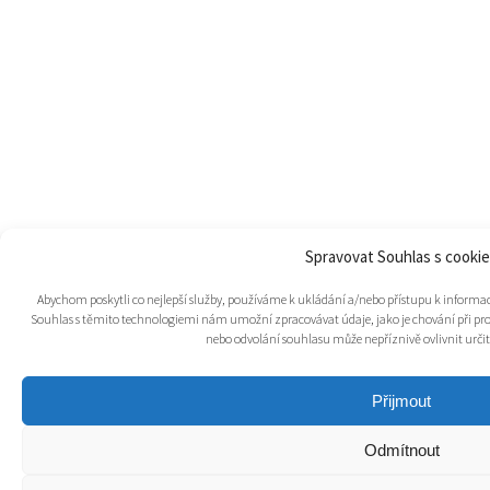
Spravovat Souhlas s cooki
Abychom poskytli co nejlepší služby, používáme k ukládání a/nebo přístupu k informací
Souhlas s těmito technologiemi nám umožní zpracovávat údaje, jako je chování při pr
nebo odvolání souhlasu může nepříznivě ovlivnit určité
Přijmout
Odmítnout