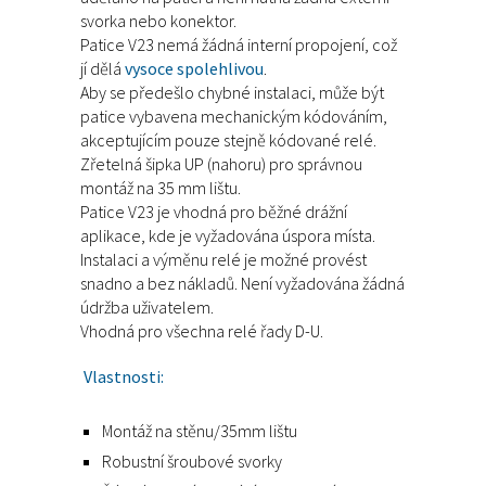
svorka nebo konektor.
Patice V23 nemá žádná interní propojení, což
jí dělá
vysoce spolehlivou
.
Aby se předešlo chybné instalaci, může být
patice vybavena mechanickým kódováním,
akceptujícím pouze stejně kódované relé.
Zřetelná šipka UP (nahoru) pro správnou
montáž na 35 mm lištu.
Patice V23 je vhodná pro běžné drážní
aplikace, kde je vyžadována úspora místa.
Instalaci a výměnu relé je možné provést
snadno a bez nákladů. Není vyžadována žádná
údržba uživatelem.
Vhodná pro všechna relé řady D-U.
Vlastnosti:
Montáž na stěnu/35mm lištu
Robustní šroubové svorky