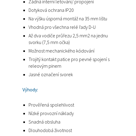
Žádná interní letování/ propojení
Dotyková ochrana IP20
Na výšku úsporná montáž na 35 mm lištu
Vhodná pro všechna relé řady D-U
Až dva vodiče průřezu 2,5 mm2 na jednu
svorku (7,5 mm očka)
Možnost mechanického kódování
Trojitý kontakt patice pro pevné spojení s
releovým pinem
Jasné označení svorek
Výhody:
Prověřená spolehlivost
Nízké provozní náklady
Snadná obsluha
Dlouhodobá životnost