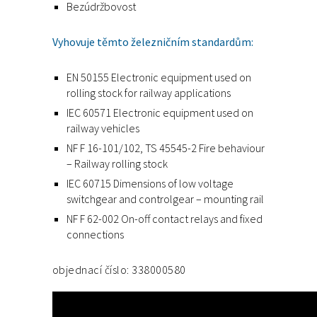
Bezúdržbovost
Vyhovuje těmto železničním standardům:
EN 50155 Electronic equipment used on
rolling stock for railway applications
IEC 60571 Electronic equipment used on
railway vehicles
NF F 16-101/102, TS 45545-2 Fire behaviour
– Railway rolling stock
IEC 60715 Dimensions of low voltage
switchgear and controlgear – mounting rail
NF F 62-002 On-off contact relays and fixed
connections
objednací číslo: 338000580