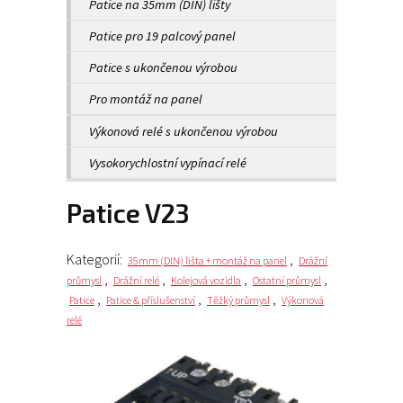
Patice na 35mm (DIN) lišty
Patice pro 19 palcový panel
Patice s ukončenou výrobou
Pro montáž na panel
Výkonová relé s ukončenou výrobou
Vysokorychlostní vypínací relé
patice V23
Kategorií:
,
35mm (DIN) lišta + montáž na panel
Drážní
,
,
,
,
průmysl
Drážní relé
Kolejová vozidla
Ostatní průmysl
,
,
,
Patice
Patice & příslušenství
Těžký průmysl
Výkonová
relé