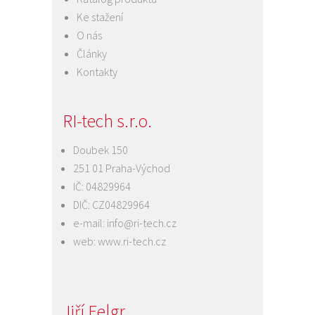
Ke stažení
O nás
Články
Kontakty
RI-tech s.r.o.
Doubek 150
251 01 Praha-Východ
IČ: 04829964
DIČ: CZ04829964
e-mail:
info@ri-tech.cz
web:
www.ri-tech.cz
Jiří Felgr