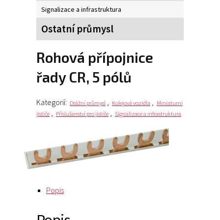
Signalizace a infrastruktura
Ostatní průmysl
Rohová přípojnice
řady CR, 5 pólů
Kategorií:
,
,
Drážní průmysl
Kolejová vozidla
Miniaturní
,
,
jističe
Příslušenství pro jističe
Signalizace a infrastruktura
Popis
Popis