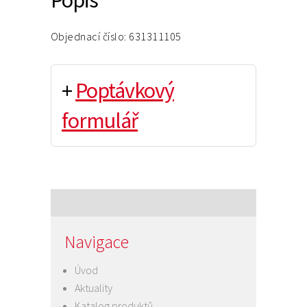
Objednací číslo: 631311105
+
Poptávkový
formulář
Navigace
Úvod
Aktuality
Katalog produktů