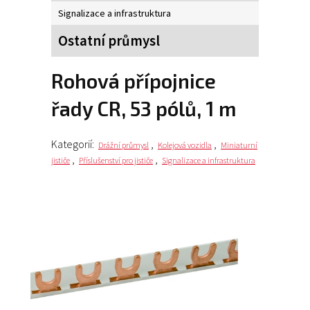
Signalizace a infrastruktura
Ostatní průmysl
Rohová přípojnice
řady CR, 53 pólů, 1 m
Kategorií:
,
,
Drážní průmysl
Kolejová vozidla
Miniaturní
,
,
jističe
Příslušenství pro jističe
Signalizace a infrastruktura