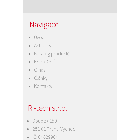
Navigace
Úvod
Aktuality
Katalog produktů
Ke stažení
O nás
Články
Kontakty
RI-tech s.r.o.
Doubek 150
251 01 Praha-Východ
IČ: 04829964