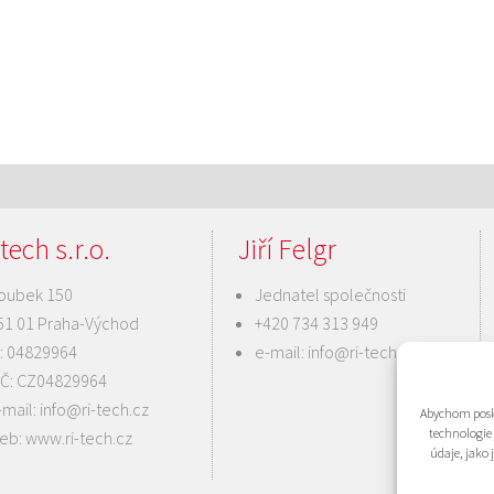
tech s.r.o.
Jiří Felgr
oubek 150
Jednatel společnosti
51 01 Praha-Východ
+420 734 313 949
Č: 04829964
e-mail:
info@ri-tech.cz
IČ: CZ04829964
-mail:
info@ri-tech.cz
Abychom posky
technologie
eb:
www.ri-tech.cz
údaje, jako