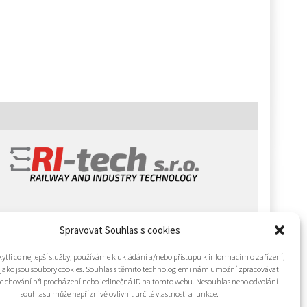
Spravovat Souhlas s cookies
tli co nejlepší služby, používáme k ukládání a/nebo přístupu k informacím o zařízení,
 jako jsou soubory cookies. Souhlas s těmito technologiemi nám umožní zpracovávat
 je chování při procházení nebo jedinečná ID na tomto webu. Nesouhlas nebo odvolání
souhlasu může nepříznivě ovlivnit určité vlastnosti a funkce.