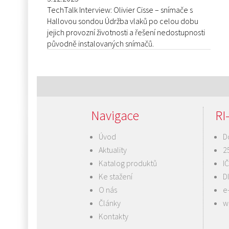
TechTalk Interview: Olivier Cisse – snímače s
Hallovou sondou Údržba vlaků po celou dobu
jejich provozní životnosti a řešení nedostupnosti
původně instalovaných snímačů.
Navigace
RI-
Úvod
D
Aktuality
2
Katalog produktů
I
Ke stažení
D
O nás
e
Články
w
Kontakty