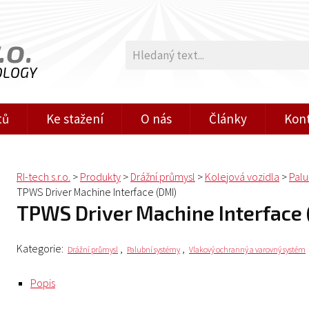
.o.
OLOGY
tů
Ke stažení
O nás
Články
Kon
RI-tech s.r.o.
>
Produkty
>
Drážní průmysl
>
Kolejová vozidla
>
Palu
TPWS Driver Machine Interface (DMI)
TPWS Driver Machine Interface
Kategorie:
,
,
Drážní průmysl
Palubní systémy
Vlakový ochranný a varovný systém
Popis