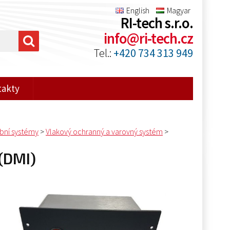
English
Magyar
RI-tech s.r.o.
info@ri-tech.cz
Tel.:
+420 734 313 949
takty
bní systémy
>
Vlakový ochranný a varovný systém
>
 (DMI)