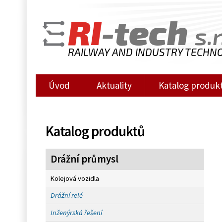
RI
-tech
s.r
RAILWAY AND INDUSTRY TECHN
Úvod
Aktuality
Katalog produk
Katalog produktů
Drážní průmysl
Kolejová vozidla
Drážní relé
Inženýrská řešení