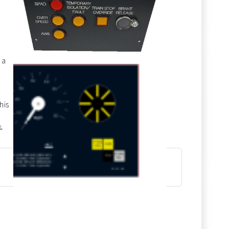
 a
his
s.