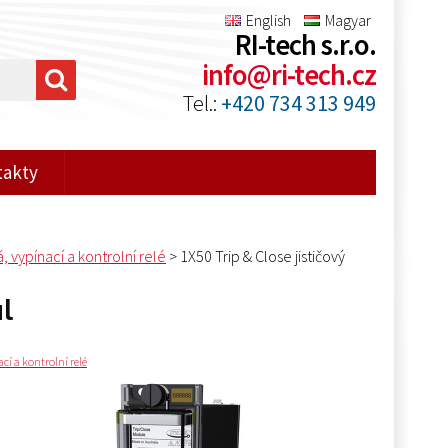
English
Magyar
RI-tech s.r.o.
info@ri-tech.cz
Tel.:
+420 734 313 949
takty
vypínací a kontrolní relé
>
1X50 Trip & Close jističový
ul
í a kontrolní relé