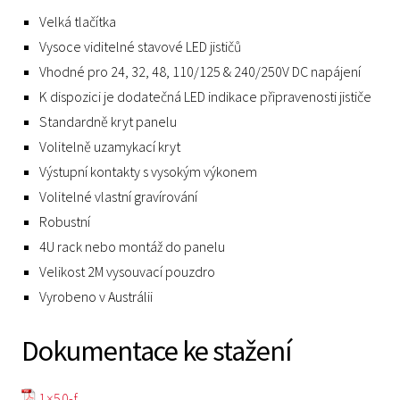
Velká tlačítka
Vysoce viditelné stavové LED jističů
Vhodné pro 24, 32, 48, 110/125 & 240/250V DC napájení
K dispozici je dodatečná LED indikace připravenosti jističe
Standardně kryt panelu
Volitelně uzamykací kryt
Výstupní kontakty s vysokým výkonem
Volitelné vlastní gravírování
Robustní
4U rack nebo montáž do panelu
Velikost 2M vysouvací pouzdro
Vyrobeno v Austrálii
Dokumentace ke stažení
1×50-f