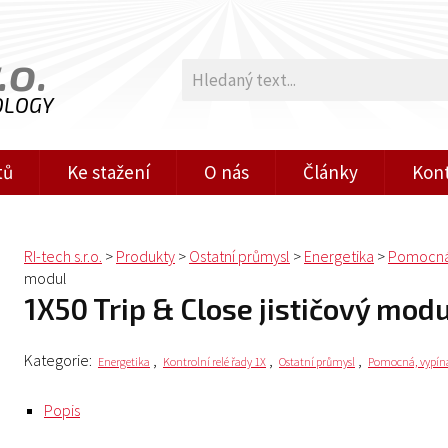
.o.
OLOGY
tů
Ke stažení
O nás
Články
Kon
RI-tech s.r.o.
>
Produkty
>
Ostatní průmysl
>
Energetika
>
Pomocná, 
modul
1X50 Trip & Close jističový mod
Kategorie:
,
,
,
Energetika
Kontrolní relé řady 1X
Ostatní průmysl
Pomocná, vypínac
Popis