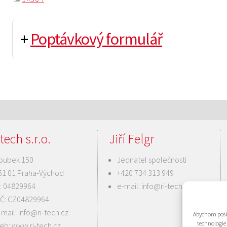
+
Poptávkový formulář
tech s.r.o.
Jiří Felgr
oubek 150
Jednatel společnosti
51 01 Praha-Východ
+420 734 313 949
Č: 04829964
e-mail:
info@ri-tech.cz
IČ: CZ04829964
-mail:
info@ri-tech.cz
Abychom posky
technologie
eb:
www.ri-tech.cz