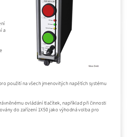
ení
í a
se
 pro použití na všech jmenovitých napětích systému
rávněnému ovládání tlačítek, například při činnosti
egrovány do zařízení 1X50 jako výhodná volba pro