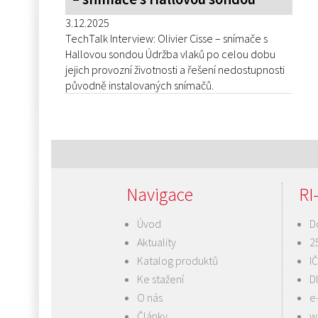
3.12.2025
TechTalk Interview: Olivier Cisse – snímače s
Hallovou sondou Údržba vlaků po celou dobu
jejich provozní životnosti a řešení nedostupnosti
původně instalovaných snímačů.
Navigace
RI-
Úvod
D
Aktuality
2
Katalog produktů
I
Ke stažení
D
O nás
e
Články
w