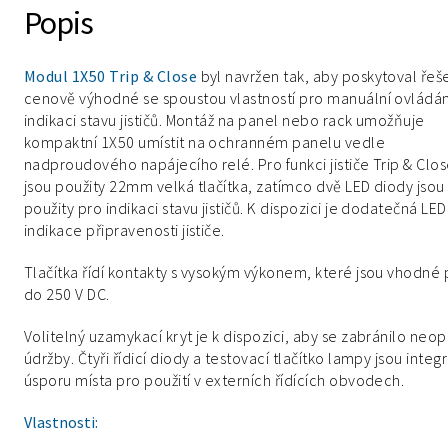
Popis
Modul 1X50 Trip & Close
byl navržen tak, aby poskytoval řeš
cenově výhodné se spoustou vlastností pro manuální ovládán
indikaci stavu jističů. Montáž na panel nebo rack umožňuje
kompaktní 1X50 umístit na ochranném panelu vedle
nadproudového napájecího relé. Pro funkci jističe Trip & Clo
jsou použity 22mm velká tlačítka, zatímco dvě LED diody jsou
použity pro indikaci stavu jističů. K dispozici je dodatečná LED
indikace připravenosti jističe.
Tlačítka řídí kontakty s vysokým výkonem, které jsou vhodné
do 250 V DC.
Volitelný uzamykací kryt je k dispozici, aby se zabránilo neop
údržby. Čtyři řídicí diody a testovací tlačítko lampy jsou int
úsporu místa pro použití v externích řídících obvodech.
Vlastnosti: