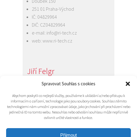
Doubek 150
251 01 Praha-Východ
IČ: 04829964
DIČ: CZ04829964
e-mail:
info@ri-tech.cz
web:
www.ri-tech.cz
Jiří Felgr
Jednatel společnosti
Spravovat Souhlas s cookies
+420 734 313 949
Abychom poskytli co nejlepší služby, používáme k ukládání a/nebo přístupu k
e-mail:
info@ri-tech.cz
informacím o zařízení, technologie jako jsou soubory cookies. Souhlas s těmito
technologiemi nám umožní zpracovávat údaje, jako je chování při procházení nebo
jedinečná ID na tomto webu. Nesouhlas nebo odvolání souhlasu může nepříznivě
ovlivnit určité vlastnosti a funkce.
Přijmout