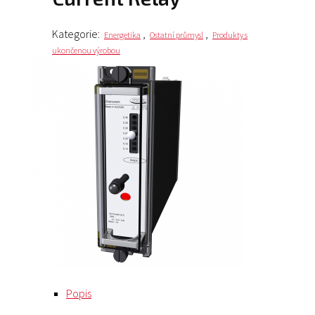
Kategorie:
,
,
Energetika
Ostatní průmysl
Produkty s
ukončenou výrobou
Popis