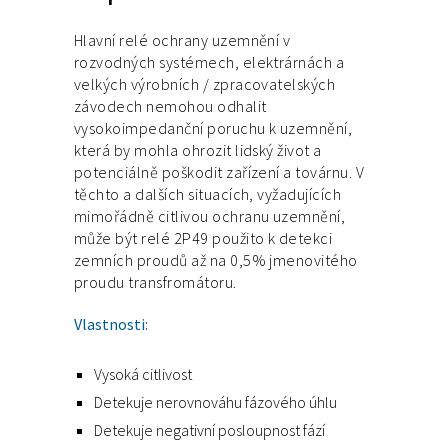
Hlavní relé ochrany uzemnění v
rozvodných systémech, elektrárnách a
velkých výrobních / zpracovatelských
závodech nemohou odhalit
vysokoimpedanční poruchu k uzemnění,
která by mohla ohrozit lidský život a
potenciálně poškodit zařízení a továrnu. V
těchto a dalších situacích, vyžadujících
mimořádně citlivou ochranu uzemnění,
může být relé 2P49 použito k detekci
zemních proudů až na 0,5% jmenovitého
proudu transfromátoru.
Vlastnosti:
Vysoká citlivost
Detekuje nerovnováhu fázového úhlu
Detekuje negativní posloupnost fází