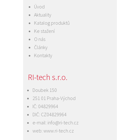
Úvod
Aktuality
Katalog produktů
Ke stažení
O nás
Články
Kontakty
RI-tech s.r.o.
Doubek 150
251 01 Praha-Východ
IČ: 04829964
DIČ: CZ04829964
e-mail:
info@ri-tech.cz
web:
www.ri-tech.cz