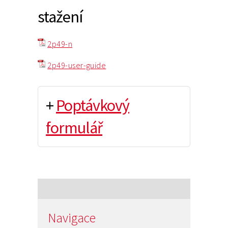
stažení
2p49-n
2p49-user-guide
+
Poptávkový
formulář
Navigace