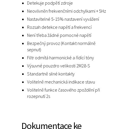
Detekuje podpětí zdroje
Neovlivněn frekvenčními odchylkami + 5Hz
Nastavitelné 5-15% nastavení vyvážení
Rozsah detekce napětí a frekvencí
Není třeba žádné pomocné napětí
Bezpečný provoz (Kontakt normálně
sepnut)
Filtr odmítá harmonické a řídící tóny
Výsuvné pouzdro velikosti 2M28-S
Standartně silné kontakty
Volitelně mechanická indikace stavu
Volitelně funkce časového zpoždění při
rozepnutí 2s
Dokumentace ke