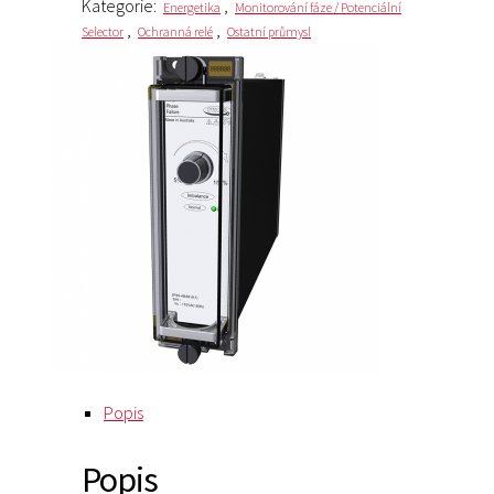
Kategorie:
,
Energetika
Monitorování fáze / Potenciální
,
,
Selector
Ochranná relé
Ostatní průmysl
Popis
Popis