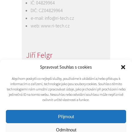
IČ: 04829964
DIČ: CZ04829964
e-mail:
info@ri-tech.cz
web:
www.ri-tech.cz
Jiří Felgr
Jednatel společnosti
Spravovat Souhlas s cookies
+420 734 313 949
Abychom poskytli co nejlepší služby, používáme k ukládání a/nebo přístupu k
e-mail:
info@ri-tech.cz
informacím o zařízení, technologie jako jsou soubory cookies. Souhlas s těmito
technologiemi nám umožní zpracovávat údaje, jako je chování při procházení nebo
jedinečná ID na tomto webu. Nesouhlas nebo odvolání souhlasu může nepříznivě
ovlivnit určité vlastnosti a funkce.
Přijmout
Odmítnout