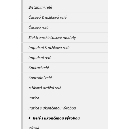
Bistabilní relé
Časová & mžiková relé
Časová relé
Elektronické časové moduly
Impulsní & mžiková relé
Impulsní relé
Kmitací relé
Kontrolní relé
Mžiková drážní relé
Patice
Patice s ukončenou výrobou
Relé s ukončenou výrobou
Různé