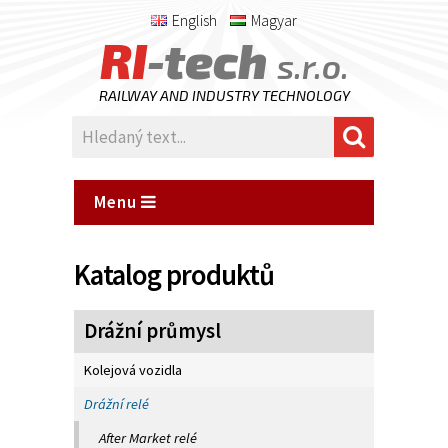
English
Magyar
RI
-tech
s.r.o.
RAILWAY AND INDUSTRY TECHNOLOGY
Menu
Katalog produktů
Drážní průmysl
Kolejová vozidla
Drážní relé
After Market relé