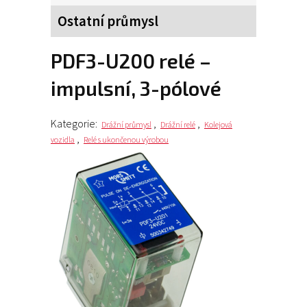
Ostatní průmysl
PDF3-U200 relé –
impulsní, 3-pólové
Kategorie:
,
,
Drážní průmysl
Drážní relé
Kolejová
,
vozidla
Relé s ukončenou výrobou