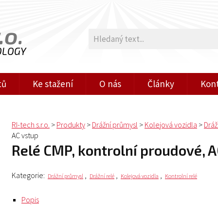
.o.
OLOGY
tů
Ke stažení
O nás
Články
Kon
RI-tech s.r.o.
>
Produkty
>
Drážní průmysl
>
Kolejová vozidla
>
Dráž
AC vstup
Relé CMP, kontrolní proudové, 
Kategorie:
,
,
,
Drážní průmysl
Drážní relé
Kolejová vozidla
Kontrolní relé
Popis