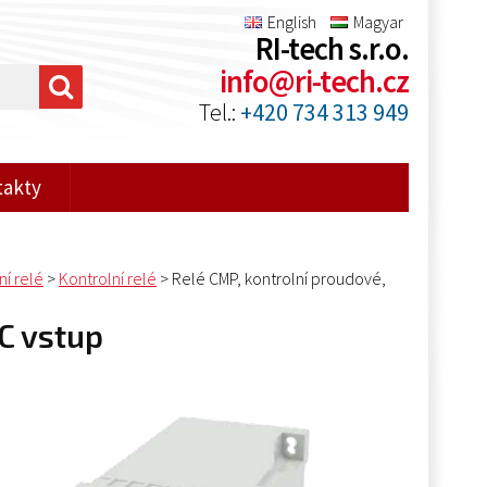
English
Magyar
RI-tech s.r.o.
info@ri-tech.cz
Tel.:
+420 734 313 949
takty
ní relé
>
Kontrolní relé
>
Relé CMP, kontrolní proudové,
AC vstup