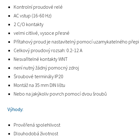
Kontrolní proudové relé
AC vstup (16-60 Hz)
2 C/O kontakty
velmi citlivé, vysoce přesné
Přítahový proud je nastavitelný pomocí uzamykatelného přep
Celkový proudový rozsah: 0.2-12 A
Nesvařitelné kontakty WNT
není nutný žádný pomocný zdroj
Šroubové terminály IP20
Montáž na 35 mm DIN lištu
Nebo na jakýkoliv povrch pomocí dvou šroubů
Výhody:
Prověřená spolehlivost
Dlouhodobá životnost