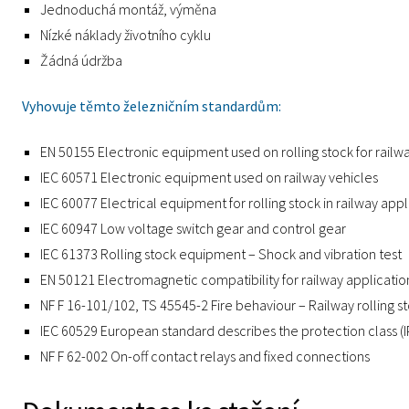
Jednoduchá montáž, výměna
Nízké náklady životního cyklu
Žádná údržba
Vyhovuje těmto železničním standardům:
EN 50155 Electronic equipment used on rolling stock for railw
IEC 60571 Electronic equipment used on railway vehicles
IEC 60077 Electrical equipment for rolling stock in railway appl
IEC 60947 Low voltage switch gear and control gear
IEC 61373 Rolling stock equipment – Shock and vibration test
EN 50121 Electromagnetic compatibility for railway applicatio
NF F 16-101/102, TS 45545-2 Fire behaviour – Railway rolling s
IEC 60529 European standard describes the protection class (
NF F 62-002 On-off contact relays and fixed connections