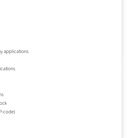
ay applications
ications
ns
tock
IP-code)