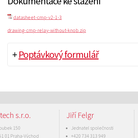
Dokumentace ke stažení
datasheet-cmp-v2-1-3
drawing-cmp-relay-without-knob.zip
+
Poptávkový formulář
tech s.r.o.
Jiří Felgr
oubek 150
Jednatel společnosti
51 01 Praha-Východ
+420 734 313 949