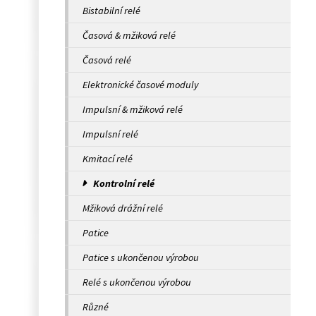
Bistabilní relé
Časová & mžiková relé
Časová relé
Elektronické časové moduly
Impulsní & mžiková relé
Impulsní relé
Kmitací relé
Kontrolní relé
Mžiková drážní relé
Patice
Patice s ukončenou výrobou
Relé s ukončenou výrobou
Různé