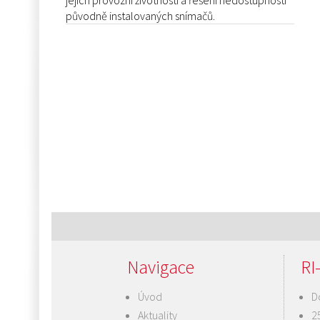
jejich provozní životnosti a řešení nedostupnosti
původně instalovaných snímačů.
Navigace
RI-
Úvod
D
Aktuality
2