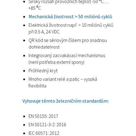
Široký rozsah provozních teplot -50 ⁰C…
+85 ⁰C
Mechanická životnost > 50 miliónů cyklů
Elektrická životnost např. > 10 miliónů cyklů
při 0.5 A, 24 VDC
QR kód se sériovým číslem pro snadnou
dohledatelnost
Integrovaný zacvakávací mechanismus
(není potřeba externí spony)
Průhledný kryt
Mnoho variant relé a patic – vysoká
flexibilita
Vyhovuje těmto železničním standardům:
EN 50155: 2017
EN 50121-3-2: 2016
IEC 60571: 2012