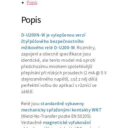
Popis
Popis
D-U200N-W je vylepšenou verzí
čtyřpólového bezpečnostního
mžikového relé D-U200-W
. Rozměry,
zapojení a obecné specifikace jsou
identické, ale tento model má oproti
předchozímu mnohem spolehlivější
přepínání při nízkých proudech (1 mA @ 5 V
stejnosměrného napětí), což z něj dělá
perfektní volbu do aplikací s různící se
zátěží.
Relé jsou
standardně vybaveny
mechanicky spřaženými kontakty WNT
(Weld-No-Transfer podle EN 50205).
Vestavěné
magnetické vyfukování