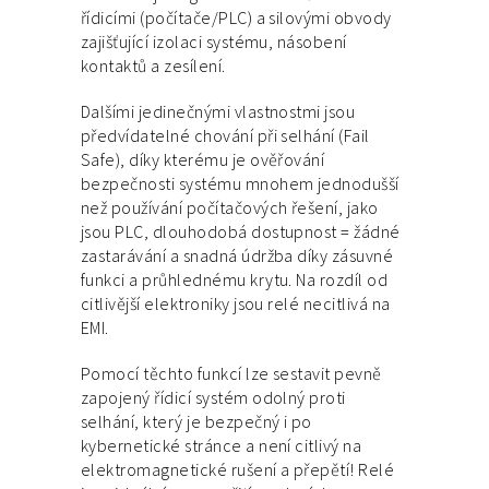
řídicími (počítače/PLC) a silovými obvody
zajišťující izolaci systému, násobení
kontaktů a zesílení.
Dalšími jedinečnými vlastnostmi jsou
předvídatelné chování při selhání (Fail
Safe), díky kterému je ověřování
bezpečnosti systému mnohem jednodušší
než používání počítačových řešení, jako
jsou PLC, dlouhodobá dostupnost = žádné
zastarávání a snadná údržba díky zásuvné
funkci a průhlednému krytu. Na rozdíl od
citlivější elektroniky jsou relé necitlivá na
EMI.
Pomocí těchto funkcí lze sestavit pevně
zapojený řídicí systém odolný proti
selhání, který je bezpečný i po
kybernetické stránce a není citlivý na
elektromagnetické rušení a přepětí! Relé