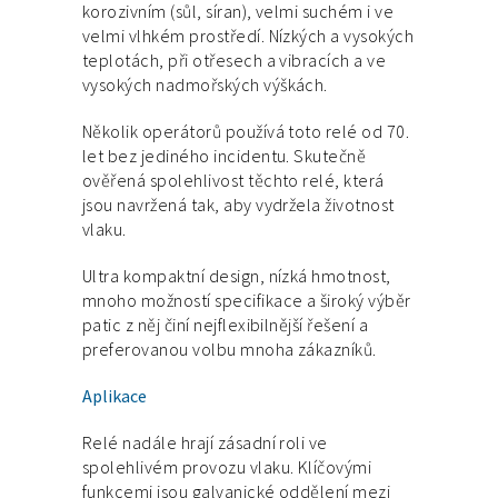
korozivním (sůl, síran), velmi suchém i ve
velmi vlhkém prostředí. Nízkých a vysokých
teplotách, při otřesech a vibracích a ve
vysokých nadmořských výškách.
Několik operátorů používá toto relé od 70.
let bez jediného incidentu. Skutečně
ověřená spolehlivost těchto relé, která
jsou navržená tak, aby vydržela životnost
vlaku.
Ultra kompaktní design, nízká hmotnost,
mnoho možností specifikace a široký výběr
patic z něj činí nejflexibilnější řešení a
preferovanou volbu mnoha zákazníků.
Aplikace
Relé nadále hrají zásadní roli ve
spolehlivém provozu vlaku. Klíčovými
funkcemi jsou galvanické oddělení mezi