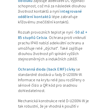
oblouku
zajišťuje adekvátní DC vypínací
schopnost, což má za následek dlouhou
životnost kontaktů a nyní
integrované
oddělení kontaktů
lépe zabraňuje
křížovému znečištění kontaktů.
Rozsah provozních teplot je nyní
-50 až +
85 stupňů Celsia
. Ochrana proti vniknutí
prachu IP40 nabízí adekvátní ochranu a
umožňuje relé „dýchat“. Také zajišťuje
dlouhou životnost při spínání vyšších
stejnosměrných a indukčních zátěží.
Ochranná dioda (back EMF) cívky
se
standardně dodává u řady D-U200N-W.
Informace na krytu relé jsou rozšířeny o
sériové číslo a QR kód pro snadnou
dohledatelnost.
Mechanická konstrukce relé D-U200N-W je
tak robustní, že je vhodná k použití v