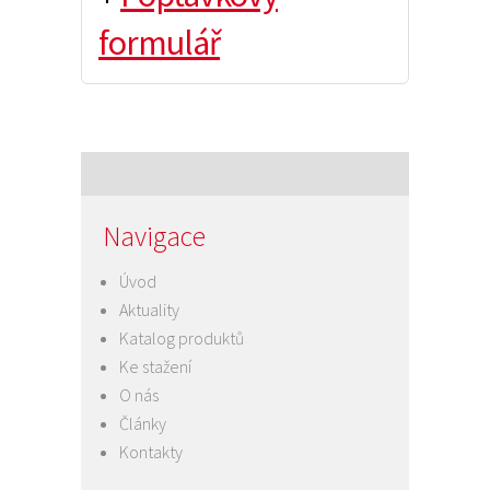
formulář
Navigace
Úvod
Aktuality
Katalog produktů
Ke stažení
O nás
Články
Kontakty