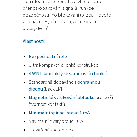
jsou ideální pro použití ve vlacích pro
přenos/opakování signálů, funkce
bezpečnostního blokování (brzda – dveře),
zapínání a vypínání zátěže a izolaci
podsystémů.
Vlastnosti:
Bezpečnostní relé
Ultra kompaktní a lehká konstrukce
4 WNT kontakty se samočistící funkcí
Standardně dodáváno s
ochrannou
diodou
(back EMF)
Magnetické vyfukování oblouku
pro delší
životnost kontaktů
Minimální spínací proud 1 mA
Maximální trvalý proud 10 A
Prověřená spolehlivost