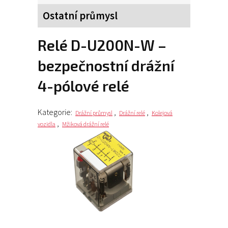
Ostatní průmysl
Relé D-U200N-W –
bezpečnostní drážní
4-pólové relé
Kategorie:
,
,
Drážní průmysl
Drážní relé
Kolejová
,
vozidla
Mžiková drážní relé