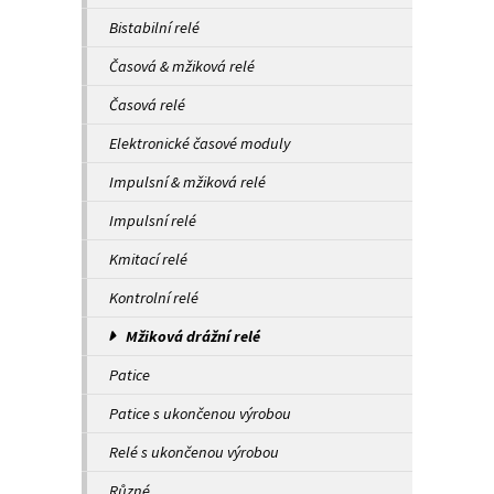
Bistabilní relé
Časová & mžiková relé
Časová relé
Elektronické časové moduly
Impulsní & mžiková relé
Impulsní relé
Kmitací relé
Kontrolní relé
Mžiková drážní relé
Patice
Patice s ukončenou výrobou
Relé s ukončenou výrobou
Různé