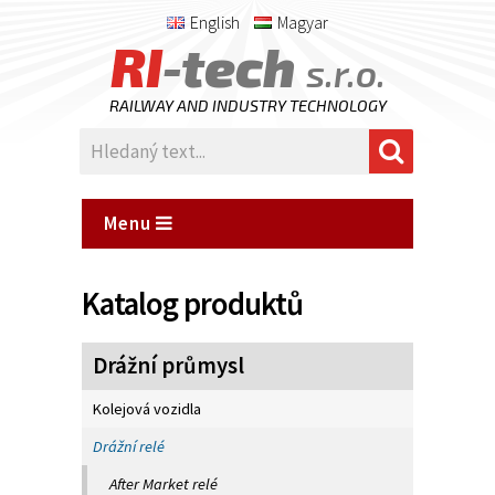
English
Magyar
RI
-tech
s.r.o.
RAILWAY AND INDUSTRY TECHNOLOGY
Menu
Katalog produktů
Drážní průmysl
Kolejová vozidla
Drážní relé
After Market relé