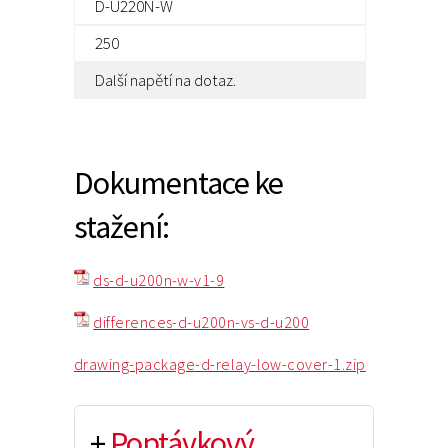
D-U220N-W
250
Další napětí na dotaz.
Dokumentace ke
stažení:
ds-d-u200n-w-v1-9
differences-d-u200n-vs-d-u200
drawing-package-d-relay-low-cover-1.zip
+
Poptávkový