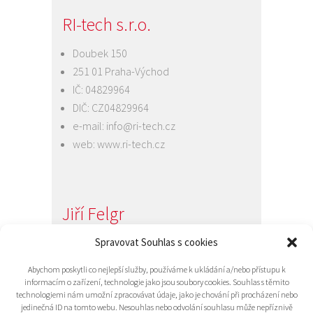
RI-tech s.r.o.
Doubek 150
251 01 Praha-Východ
IČ: 04829964
DIČ: CZ04829964
e-mail:
info@ri-tech.cz
web:
www.ri-tech.cz
Jiří Felgr
Jednatel společnosti
Spravovat Souhlas s cookies
+420 734 313 949
Abychom poskytli co nejlepší služby, používáme k ukládání a/nebo přístupu k
e-mail:
info@ri-tech.cz
informacím o zařízení, technologie jako jsou soubory cookies. Souhlas s těmito
technologiemi nám umožní zpracovávat údaje, jako je chování při procházení nebo
jedinečná ID na tomto webu. Nesouhlas nebo odvolání souhlasu může nepříznivě