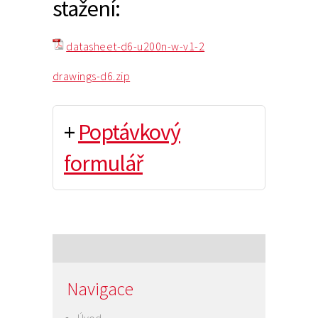
stažení:
datasheet-d6-u200n-w-v1-2
drawings-d6.zip
+
Poptávkový
formulář
Navigace
Úvod