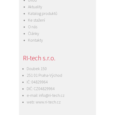
Aktuality
Katalog produktů
Ke stažení
O nás
Články
Kontakty
RI-tech s.r.o.
Doubek 150
251 01 Praha-Východ
IČ: 04829964
DIČ: CZ04829964
e-mail:
info@ri-tech.cz
web:
www.ri-tech.cz