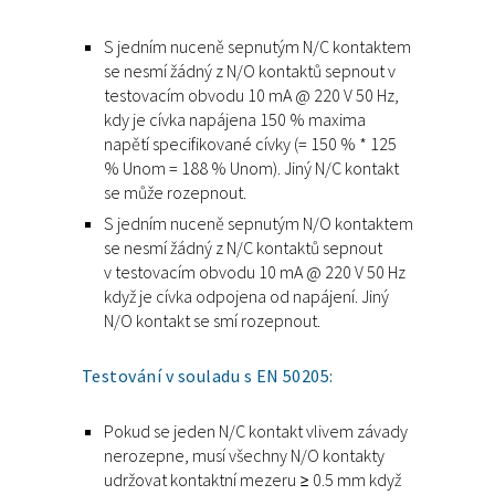
S jedním nuceně sepnutým N/C kontaktem
se nesmí žádný z N/O kontaktů sepnout v
testovacím obvodu 10 mA @ 220 V 50 Hz,
kdy je cívka napájena 150 % maxima
napětí specifikované cívky (= 150 % * 125
% Unom = 188 % Unom). Jiný N/C kontakt
se může rozepnout.
S jedním nuceně sepnutým N/O kontaktem
se nesmí žádný z N/C kontaktů sepnout
v testovacím obvodu 10 mA @ 220 V 50 Hz
když je cívka odpojena od napájení. Jiný
N/O kontakt se smí rozepnout.
Testování v souladu s EN 50205:
Pokud se jeden N/C kontakt vlivem závady
nerozepne, musí všechny N/O kontakty
udržovat kontaktní mezeru ≥ 0.5 mm když