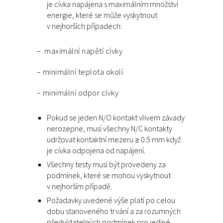
je cívka napájena s maximálním množství
energie, které se může vyskytnout
v nejhorších případech:
– maximální napětí cívky
– minimální teplota okolí
– minimální odpor cívky
Pokud se jeden N/O kontakt vlivem závady
nerozepne, musí všechny N/C kontakty
udržovat kontaktní mezeru ≥ 0.5 mm když
je cívka odpojena od napájení.
Všechny testy musí být provedeny za
podmínek, které se mohou vyskytnout
v nejhorším případě.
Požadavky uvedené výše platí po celou
dobu stanoveného trvání a za rozumných
předvídatelných podmínek pro jediné