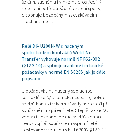
šokům, suchému i vlhkému prostředí. K
relé není potřeba žádné externí spony,
disponuje bezpečným zacvakávacím
mechanismem.
Relé D6-U200N-W s nuceným
spoluchodem kontaktů Weld-No-
Transfer vyhovuje normě NF F62-002
(§12.3.10) a splňuje uvedené technické
požadavky v normě EN 50205 jak je dále
popsáno.
U požadavku na nucený spoluchod
kontaktů se N/O kontakt nesepne, pokud
se N/C kontakt vlivem závady nerozpojí při
současném napájení relé. Stejně tak se NC
kontakt nesepne, pokud se N/O kontakt
nerozpojí při současném vypnutí relé.
Testováno v souladu s NF F62002 §12.3.10: