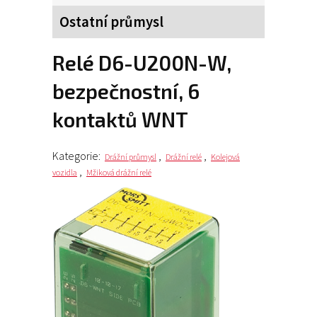
Ostatní průmysl
relé D6-U200N-W,
bezpečnostní, 6
kontaktů WNT
Kategorie:
,
,
Drážní průmysl
Drážní relé
Kolejová
,
vozidla
Mžiková drážní relé