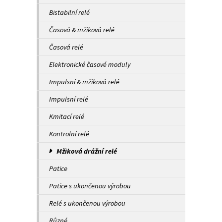
Bistabilní relé
Časová & mžiková relé
Časová relé
Elektronické časové moduly
Impulsní & mžiková relé
Impulsní relé
Kmitací relé
Kontrolní relé
Mžiková drážní relé
Patice
Patice s ukončenou výrobou
Relé s ukončenou výrobou
Různé