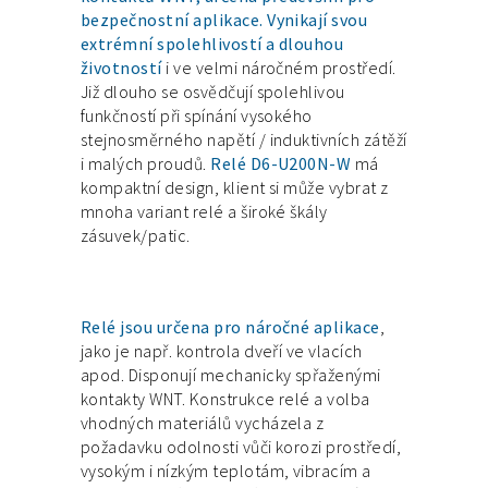
bezpečnostní aplikace. Vynikají svou
extrémní spolehlivostí a dlouhou
životností
i ve velmi náročném prostředí.
Již dlouho se osvědčují spolehlivou
funkčností při spínání vysokého
stejnosměrného napětí / induktivních zátěží
i malých proudů.
Relé D6-U200N-W
má
kompaktní design, klient si může vybrat z
mnoha variant relé a široké škály
zásuvek/patic.
Relé jsou určena pro náročné aplikace
,
jako je např. kontrola dveří ve vlacích
apod. Disponují mechanicky spřaženými
kontakty WNT. Konstrukce relé a volba
vhodných materiálů vycházela z
požadavku odolnosti vůči korozi prostředí,
vysokým i nízkým teplotám, vibracím a