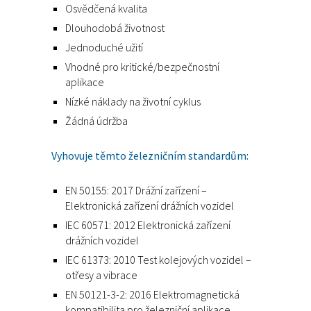
Osvědčená kvalita
Dlouhodobá životnost
Jednoduché užití
Vhodné pro kritické/bezpečnostní
aplikace
Nízké náklady na životní cyklus
Žádná údržba
Vyhovuje těmto železničním standardům:
EN 50155: 2017 Drážní zařízení –
Elektronická zařízení drážních vozidel
IEC 60571: 2012 Elektronická zařízení
drážních vozidel
IEC 61373: 2010 Test kolejových vozidel –
otřesy a vibrace
EN 50121-3-2: 2016 Elektromagnetická
kompatibilita pro železniční aplikace