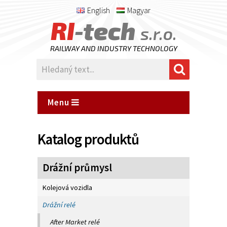
English
Magyar
RI
-tech
s.r.o.
RAILWAY AND INDUSTRY TECHNOLOGY
Menu
Katalog produktů
Drážní průmysl
Kolejová vozidla
Drážní relé
After Market relé