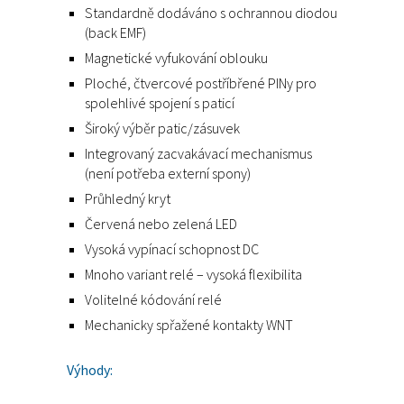
Standardně dodáváno s ochrannou diodou
(back EMF)
Magnetické vyfukování oblouku
Ploché, čtvercové postříbřené PINy pro
spolehlivé spojení s paticí
Široký výběr patic/zásuvek
Integrovaný zacvakávací mechanismus
(není potřeba externí spony)
Průhledný kryt
Červená nebo zelená LED
Vysoká vypínací schopnost DC
Mnoho variant relé – vysoká flexibilita
Volitelné kódování relé
Mechanicky spřažené kontakty WNT
Výhody: