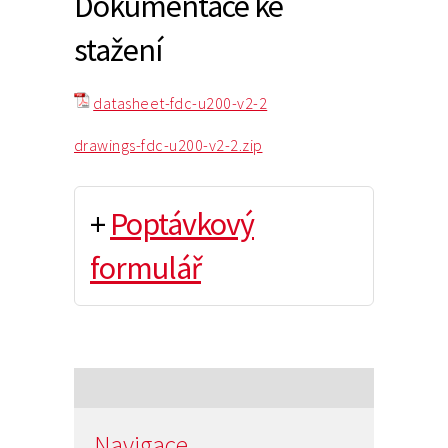
Dokumentace ke
stažení
datasheet-fdc-u200-v2-2
drawings-fdc-u200-v2-2.zip
+
Poptávkový
formulář
Navigace