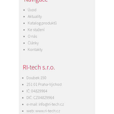
Úvod
Aktuality
Katalog produktů
Ke stažení
O nás
Články
Kontakty
RI-tech s.r.o.
Doubek 150
251 01 Praha-Východ
IČ: 04829964
DIČ: CZ04829964
e-mail:
info@ri-tech.cz
web:
www.ri-tech.cz