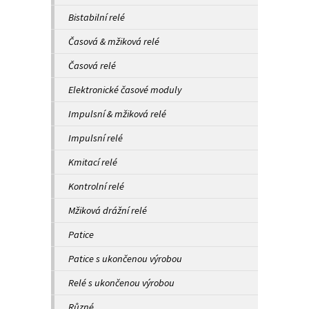
Bistabilní relé
Časová & mžiková relé
Časová relé
Elektronické časové moduly
Impulsní & mžiková relé
Impulsní relé
Kmitací relé
Kontrolní relé
Mžiková drážní relé
Patice
Patice s ukončenou výrobou
Relé s ukončenou výrobou
Různé