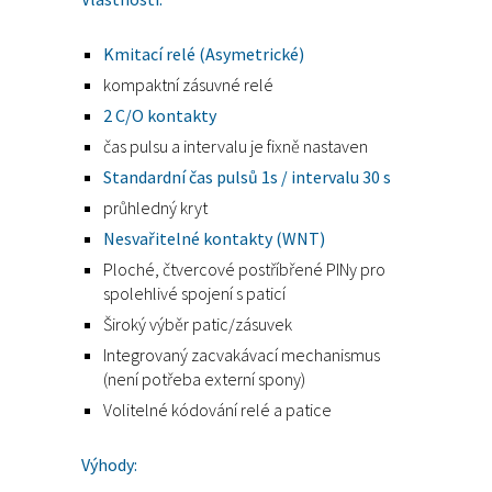
Kmitací relé (Asymetrické)
kompaktní zásuvné relé
2 C/O kontakty
čas pulsu a intervalu je fixně nastaven
Standardní čas pulsů 1s / intervalu 30 s
průhledný kryt
Nesvařitelné kontakty (WNT)
Ploché, čtvercové postříbřené PINy pro
spolehlivé spojení s paticí
Široký výběr patic/zásuvek
Integrovaný zacvakávací mechanismus
(není potřeba externí spony)
Volitelné kódování relé a patice
Výhody: