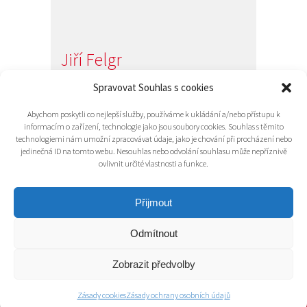
Jiří Felgr
Jednatel společnosti
Spravovat Souhlas s cookies
+420 734 313 949
Abychom poskytli co nejlepší služby, používáme k ukládání a/nebo přístupu k
e-mail:
info@ri-tech.cz
informacím o zařízení, technologie jako jsou soubory cookies. Souhlas s těmito
technologiemi nám umožní zpracovávat údaje, jako je chování při procházení nebo
jedinečná ID na tomto webu. Nesouhlas nebo odvolání souhlasu může nepříznivě
ovlivnit určité vlastnosti a funkce.
Přijmout
Odmítnout
© 2016 RI-TECH s.r.o. - všechna práva
vyhrazena / RITECH
Zobrazit předvolby
Grafika, CSS:
Midasweb.eu
| PHP:
Jaroslav Mičan
| CMS: Wordpress
Zásady cookies
Zásady ochrany osobních údajů