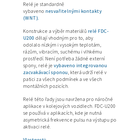
Relé je standardně
vybaveno
nesvařitelnými kontakty
(WNT).
Konstrukce a výběr materiálů
relé FDC-
U200
dělají vhodným pro to, aby
odolalo nízkým i vysokým teplotám,
rázům, vibracím, suchému i vlhkému
prostředí. Není potřeba žádné externí
spony, relé je
vybaveno integrovanou
zacvakávací sponou
, která udrží relé v
patici za všech podmínek a ve všech
montážních pozicích.
Relé této řady jsou navržena pro náročné
aplikace v kolejových vozidlech. FDC-U200
se používá v aplikacích, kde je nutná
asymetrická frekvence pulsu na výstupu po
aktivaci relé.
Vlastnosti: