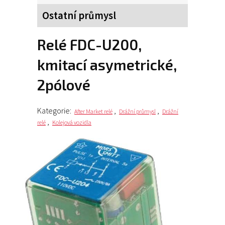
Ostatní průmysl
relé FDC-U200,
kmitací asymetrické,
2pólové
Kategorie:
,
,
After Market relé
Drážní průmysl
Drážní
,
relé
Kolejová vozidla