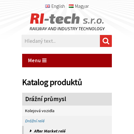
English
Magyar
RI
-tech
s.r.o.
RAILWAY AND INDUSTRY TECHNOLOGY
Menu
Katalog produktů
Drážní průmysl
Kolejová vozidla
Drážní relé
After Market relé