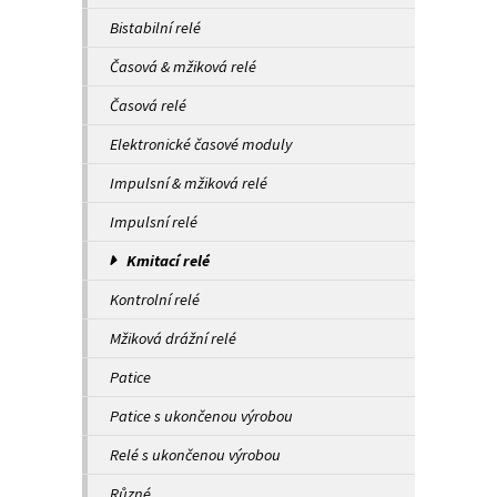
Bistabilní relé
Časová & mžiková relé
Časová relé
Elektronické časové moduly
Impulsní & mžiková relé
Impulsní relé
Kmitací relé
Kontrolní relé
Mžiková drážní relé
Patice
Patice s ukončenou výrobou
Relé s ukončenou výrobou
Různé