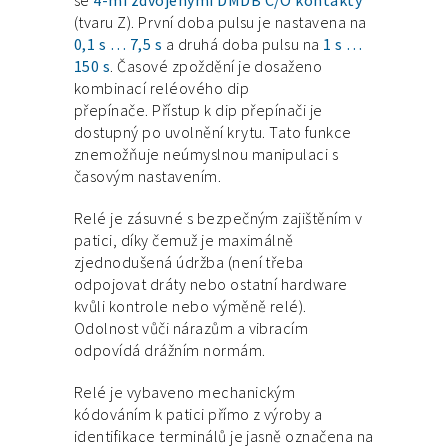
(tvaru Z). První doba pulsu je nastavena na
0,1 s … 7,5 s
a druhá doba pulsu na
1 s …
150 s
. Časové zpoždění je dosaženo
kombinací reléového dip
přepínače.
Přístup k dip přepínači je
dostupný po uvolnění krytu. Tato funkce
znemožňuje neúmyslnou manipulaci s
časovým nastavením.
Relé je zásuvné s bezpečným zajištěním v
patici, díky čemuž je maximálně
zjednodušená údržba (není třeba
odpojovat dráty nebo ostatní hardware
kvůli kontrole nebo výměně relé).
Odolnost vůči nárazům a vibracím
odpovídá drážním normám.
Relé je vybaveno mechanickým
kódováním k patici přímo z výroby a
identifikace terminálů je jasně označena na