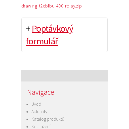
drawing-t2cblbu-400-relay.zip
+
Poptávkový
formulář
Navigace
Úvod
Aktuality
Katalog produktů
Ke stažení