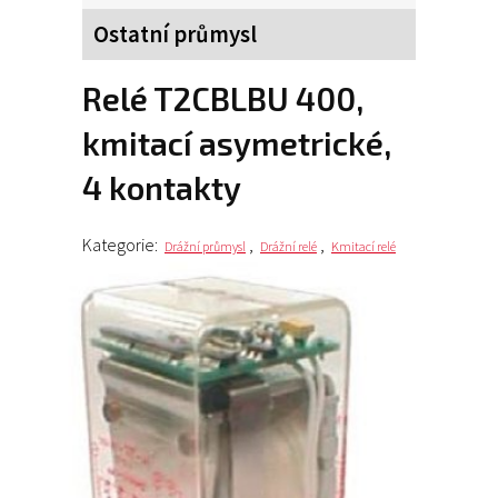
Ostatní průmysl
relé T2CBLBU 400,
kmitací asymetrické,
4 kontakty
Kategorie:
,
,
Drážní průmysl
Drážní relé
Kmitací relé