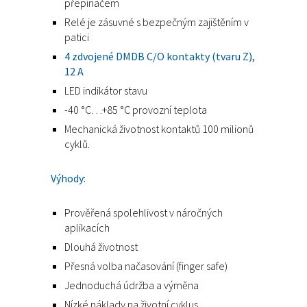
přepínačem
Relé je zásuvné s bezpečným zajištěním v
patici
4 zdvojené DMDB C/O kontakty (tvaru Z),
12 A
LED indikátor stavu
-40 °C…+85 °C provozní teplota
Mechanická životnost kontaktů 100 milionů
cyklů.
Výhody:
Prověřená spolehlivost v náročných
aplikacích
Dlouhá životnost
Přesná volba načasování (finger safe)
Jednoduchá údržba a výměna
Nízké náklady na životní cyklus