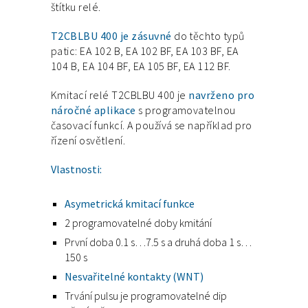
štítku relé.
T2CBLBU 400 je zásuvné
do těchto typů
patic: EA 102 B, EA 102 BF, EA 103 BF, EA
104 B, EA 104 BF, EA 105 BF, EA 112 BF.
Kmitací relé T2CBLBU 400 je
navrženo pro
náročné aplikace
s programovatelnou
časovací funkcí. A používá se například pro
řízení osvětlení.
Vlastnosti:
Asymetrická kmitací funkce
2 programovatelné doby kmitání
První doba 0.1 s…7.5 s a druhá doba 1 s…
150 s
Nesvařitelné kontakty (WNT)
Trvání pulsu je programovatelné dip