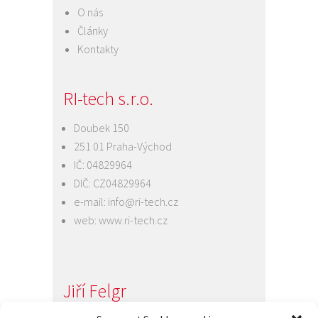
O nás
Články
Kontakty
RI-tech s.r.o.
Doubek 150
251 01 Praha-Východ
IČ: 04829964
DIČ: CZ04829964
e-mail:
info@ri-tech.cz
web:
www.ri-tech.cz
Jiří Felgr