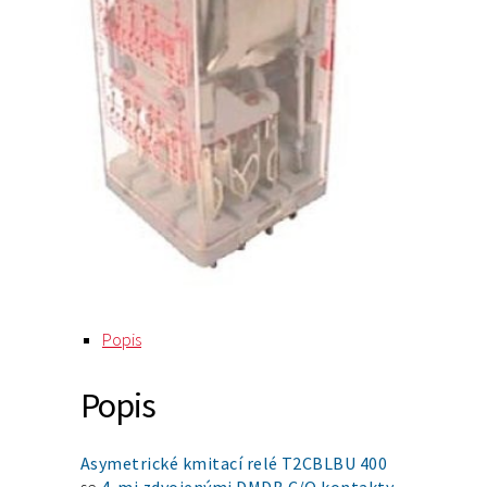
Popis
Popis
Asymetrické kmitací relé T2CBLBU 400
se
4-mi zdvojenými DMDB C/O kontakty