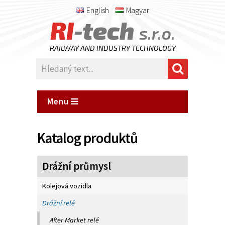
English
Magyar
RI
-tech
s.r.o.
RAILWAY AND INDUSTRY TECHNOLOGY
Menu
Katalog produktů
Drážní průmysl
Kolejová vozidla
Drážní relé
After Market relé