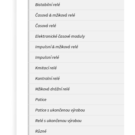
Bistabilní relé
Časová & mžiková relé
Časová relé
Elektronické časové moduly
Impulsní & mžiková relé
Impulsní relé
Kmitací relé
Kontrolní relé
Mžiková drážní relé
Patice
Patice s ukončenou výrobou
Relé s ukončenou výrobou
Různé