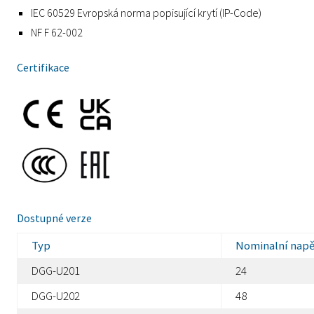
IEC 60529 Evropská norma popisující krytí (IP-Code)
NF F 62-002
Certifikace
Dostupné verze
Typ
Nominalní napě
DGG-U201
24
DGG-U202
48