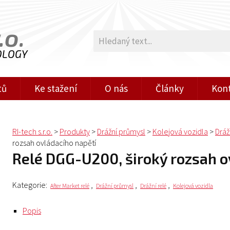
.o.
OLOGY
tů
Ke stažení
O nás
Články
Kon
RI-tech s.r.o.
>
Produkty
>
Drážní průmysl
>
Kolejová vozidla
>
Dráž
rozsah ovládacího napětí
relé DGG-U200, široký rozsah o
Kategorie:
,
,
,
After Market relé
Drážní průmysl
Drážní relé
Kolejová vozidla
Popis