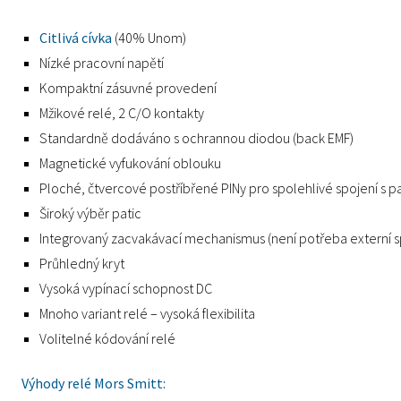
Citlivá cívka
(40% Unom)
Nízké pracovní napětí
Kompaktní zásuvné provedení
Mžikové relé, 2 C/O kontakty
Standardně dodáváno s ochrannou diodou (back EMF)
Magnetické vyfukování oblouku
Ploché, čtvercové postříbřené PINy pro spolehlivé spojení s pa
Široký výběr patic
Integrovaný zacvakávací mechanismus (není potřeba externí 
Průhledný kryt
Vysoká vypínací schopnost DC
Mnoho variant relé – vysoká flexibilita
Volitelné kódování relé
Výhody relé Mors Smitt: