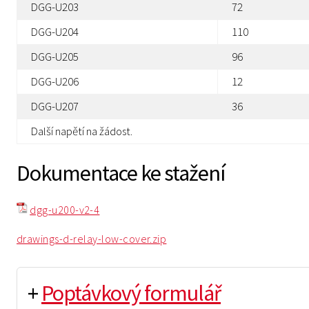
DGG-U203
72
DGG-U204
110
DGG-U205
96
DGG-U206
12
DGG-U207
36
Další napětí na žádost.
Dokumentace ke stažení
dgg-u200-v2-4
drawings-d-relay-low-cover.zip
+
Poptávkový formulář