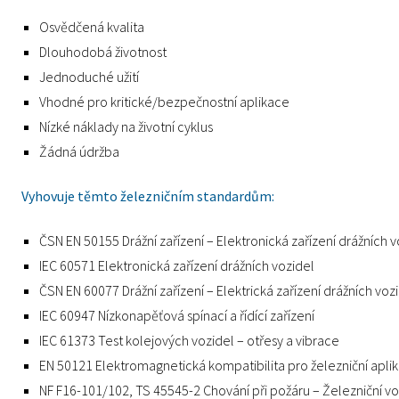
Osvědčená kvalita
Dlouhodobá životnost
Jednoduché užití
Vhodné pro kritické/bezpečnostní aplikace
Nízké náklady na životní cyklus
Žádná údržba
Vyhovuje těmto železničním standardům:
ČSN EN 50155 Drážní zařízení – Elektronická zařízení drážních v
IEC 60571 Elektronická zařízení drážních vozidel
ČSN EN 60077 Drážní zařízení – Elektrická zařízení drážních voz
IEC 60947 Nízkonapěťová spínací a řídící zařízení
IEC 61373 Test kolejových vozidel – otřesy a vibrace
EN 50121 Elektromagnetická kompatibilita pro železniční apli
NF F16-101/102, TS 45545-2 Chování při požáru – Železniční v