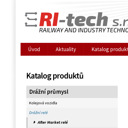
RI
-tech
s.r
RAILWAY AND INDUSTRY TECHN
Úvod
Aktuality
Katalog produk
Katalog produktů
Drážní průmysl
Kolejová vozidla
Drážní relé
After Market relé