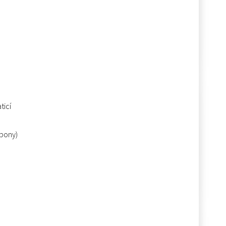
ticí
spony)