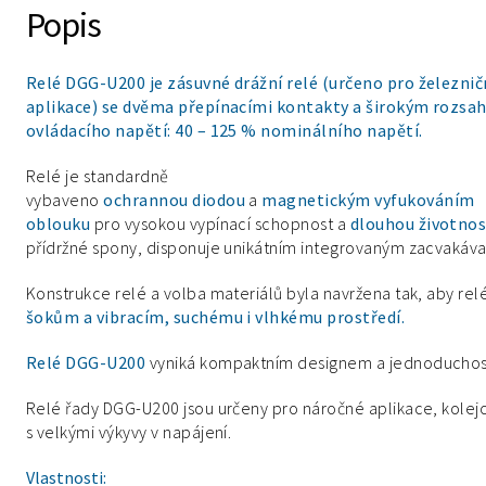
Popis
Relé DGG-U200 je zásuvné drážní relé (určeno pro železnič
aplikace) se dvěma přepínacími kontakty a širokým rozs
ovládacího napětí: 40 – 125 % nominálního napětí.
Relé je standardně
vybaveno
ochrannou diodou
a
magnetickým vyfukováním
oblouku
pro vysokou vypínací schopnost a
dlouhou životno
přídržné spony, disponuje unikátním integrovaným zacvakáv
Konstrukce relé a volba materiálů byla navržena tak, aby re
šokům a vibracím, suchému i vlhkému prostředí.
Relé DGG-U200
vyniká kompaktním designem a jednoduchostí. 
Relé řady DGG-U200 jsou určeny pro náročné aplikace, kolejo
s velkými výkyvy v napájení.
Vlastnosti: