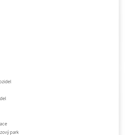
ozidel
idel
kace
ozový park