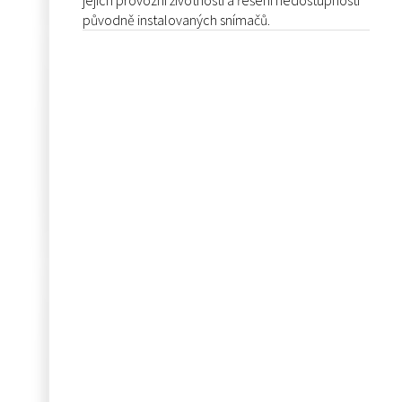
jejich provozní životnosti a řešení nedostupnosti
původně instalovaných snímačů.