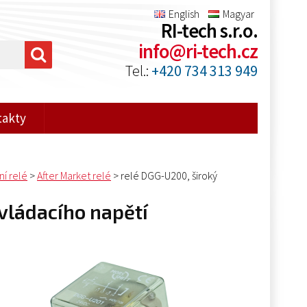
English
Magyar
RI-tech s.r.o.
info@ri-tech.cz
Tel.:
+420 734 313 949
takty
ní relé
>
After Market relé
>
relé DGG-U200, široký
vládacího napětí