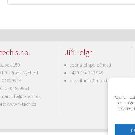
tech s.r.o.
Jiří Felgr
oubek 150
Jednatel společnosti
51 01 Praha-Východ
+420 734 313 949
Č: 04829964
e-mail:
info@ri-tech.cz
IČ: CZ04829964
-mail:
info@ri-tech.cz
Abychom posky
technologie
eb:
www.ri-tech.cz
údaje, jako
Př