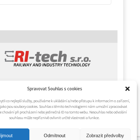
Spravovat Souhlas s cookies
tli co nejlepší služby, používáme k ukládání a/nebo přístupu k informacím o zařízení,
 jako jsou soubory cookies. Souhlas s těmito technologiemi nám umožní zpracovávat
 je chování při procházení nebo jedinečná ID na tomto webu. Nesouhlas nebo odvolání
souhlasu může nepříznivě ovlivnit určité vlastnosti a funkce.
ijmout
Odmítnout
Zobrazit předvolby