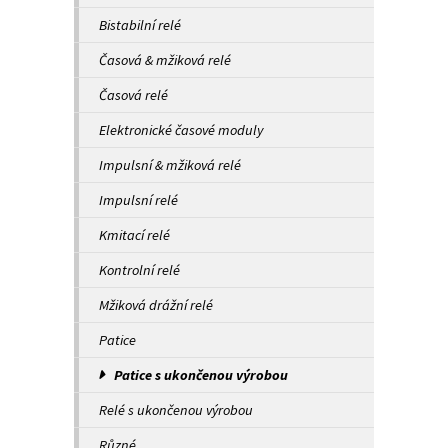
Bistabilní relé
Časová & mžiková relé
Časová relé
Elektronické časové moduly
Impulsní & mžiková relé
Impulsní relé
Kmitací relé
Kontrolní relé
Mžiková drážní relé
Patice
Patice s ukončenou výrobou
Relé s ukončenou výrobou
Různé