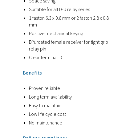
Space saving
Suitable for all D-U relay series
1 faston 6.3 x 0.8 mm or 2 faston 2.8 x 0.8
mm
Positive mechanical keying
Bifurcated female receiver for tight grip
relay pin
Clear terminal ID
Benefits
Proven reliable
Long term availability
Easy to maintain
Low life cycle cost
No maintenance