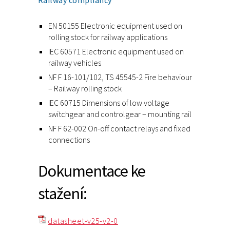
Railway compliancy
EN 50155 Electronic equipment used on
rolling stock for railway applications
IEC 60571 Electronic equipment used on
railway vehicles
NF F 16-101/102, TS 45545-2 Fire behaviour
– Railway rolling stock
IEC 60715 Dimensions of low voltage
switchgear and controlgear – mounting rail
NF F 62-002 On-off contact relays and fixed
connections
Dokumentace ke
stažení:
datasheet-v25-v2-0