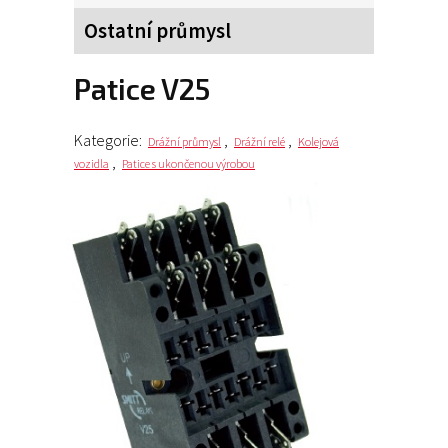
Ostatní průmysl
Patice V25
Kategorie:
,
,
Drážní průmysl
Drážní relé
Kolejová
,
vozidla
Patice s ukončenou výrobou