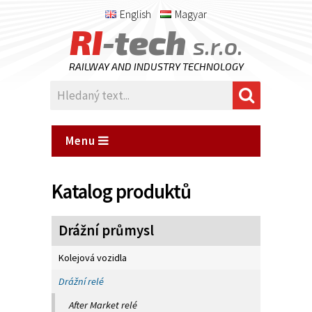
English
Magyar
RI
-tech
s.r.o.
RAILWAY AND INDUSTRY TECHNOLOGY
Menu
Katalog produktů
Drážní průmysl
Kolejová vozidla
Drážní relé
After Market relé