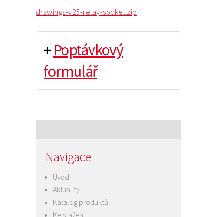
drawings-v25-relay-socket.zip
+
Poptávkový
formulář
Navigace
Úvod
Aktuality
Katalog produktů
Ke stažení