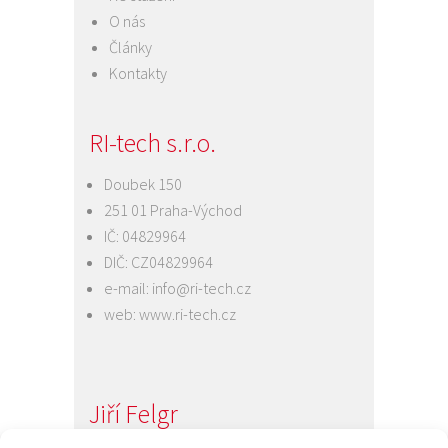
O nás
Články
Kontakty
RI-tech s.r.o.
Doubek 150
251 01 Praha-Východ
IČ: 04829964
DIČ: CZ04829964
e-mail:
info@ri-tech.cz
web:
www.ri-tech.cz
Jiří Felgr